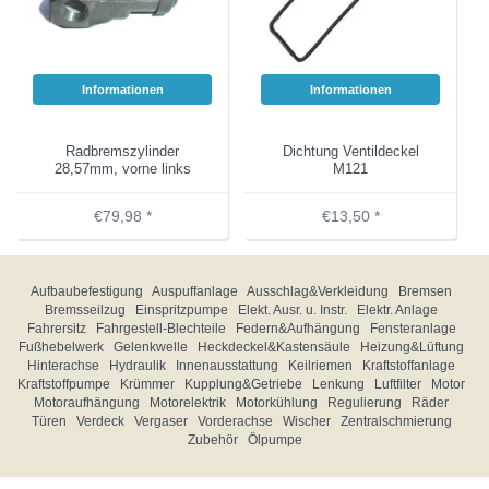
Informationen
Informationen
Radbremszylinder
Dichtung Ventildeckel
28,57mm, vorne links
M121
€79,98 *
€13,50 *
Aufbaubefestigung
Auspuffanlage
Ausschlag&Verkleidung
Bremsen
Bremsseilzug
Einspritzpumpe
Elekt. Ausr. u. Instr.
Elektr. Anlage
Fahrersitz
Fahrgestell-Blechteile
Federn&Aufhängung
Fensteranlage
Fußhebelwerk
Gelenkwelle
Heckdeckel&Kastensäule
Heizung&Lüftung
Hinterachse
Hydraulik
Innenausstattung
Keilriemen
Kraftstoffanlage
Kraftstoffpumpe
Krümmer
Kupplung&Getriebe
Lenkung
Luftfilter
Motor
Motoraufhängung
Motorelektrik
Motorkühlung
Regulierung
Räder
Türen
Verdeck
Vergaser
Vorderachse
Wischer
Zentralschmierung
Zubehör
Ölpumpe