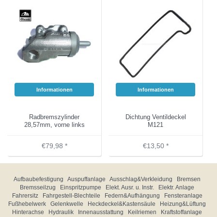
Informationen
Informationen
Radbremszylinder
Dichtung Ventildeckel
28,57mm, vorne links
M121
€79,98 *
€13,50 *
Aufbaubefestigung
Auspuffanlage
Ausschlag&Verkleidung
Bremsen
Bremsseilzug
Einspritzpumpe
Elekt. Ausr. u. Instr.
Elektr. Anlage
Fahrersitz
Fahrgestell-Blechteile
Federn&Aufhängung
Fensteranlage
Fußhebelwerk
Gelenkwelle
Heckdeckel&Kastensäule
Heizung&Lüftung
Hinterachse
Hydraulik
Innenausstattung
Keilriemen
Kraftstoffanlage