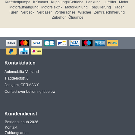
Kraftstoffpumpe
Krümmer
Kupplung&Getriebe
Lenkung
Luftfilter
Motor
Motoraufhängung
Motorelektrik
Motorkühlung
Regulierung
Räder
Türen
Verdeck
Vergaser
Vorderachse
Wischer
Zentralschmierung
Zubehör
Ölpumpe
Kontaktdaten
Automobilia-Versand
Tjaddehofstr. 6
Jemgum, GERMANY
Contact over button right below
Kundendienst
Betriebsurlaub 2026
Kontakt
Zahlungsarten