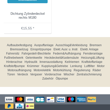
Dichtung Zylinderdeckel
rechts M180
€15,55 *
Aufbaubefestigung
Auspuffanlage
Ausschlag&Verkleidung
Bremsen
Bremsseilzug
Einspritzpumpe
Elekt. Ausr. u. Instr.
Elektr. Anlage
Fahrersitz
Fahrgestell-Blechteile
Federn&Aufhängung
Fensteranlage
Fußhebelwerk
Gelenkwelle
Heckdeckel&Kastensäule
Heizung&Lüftung
Hinterachse
Hydraulik
Innenausstattung
Keilriemen
Kraftstoffanlage
Kraftstoffpumpe
Krümmer
Kupplung&Getriebe
Lenkung
Luftfilter
Motor
Motoraufhängung
Motorelektrik
Motorkühlung
Regulierung
Räder
Türen
Verdeck
Vergaser
Vorderachse
Wischer
Zentralschmierung
Zubehör
Ölpumpe