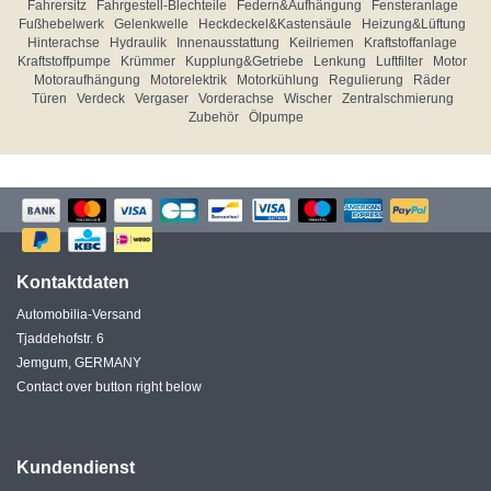
Fahrersitz
Fahrgestell-Blechteile
Federn&Aufhängung
Fensteranlage
Fußhebelwerk
Gelenkwelle
Heckdeckel&Kastensäule
Heizung&Lüftung
Hinterachse
Hydraulik
Innenausstattung
Keilriemen
Kraftstoffanlage
Kraftstoffpumpe
Krümmer
Kupplung&Getriebe
Lenkung
Luftfilter
Motor
Motoraufhängung
Motorelektrik
Motorkühlung
Regulierung
Räder
Türen
Verdeck
Vergaser
Vorderachse
Wischer
Zentralschmierung
Zubehör
Ölpumpe
Kontaktdaten
Automobilia-Versand
Tjaddehofstr. 6
Jemgum, GERMANY
Contact over button right below
Kundendienst