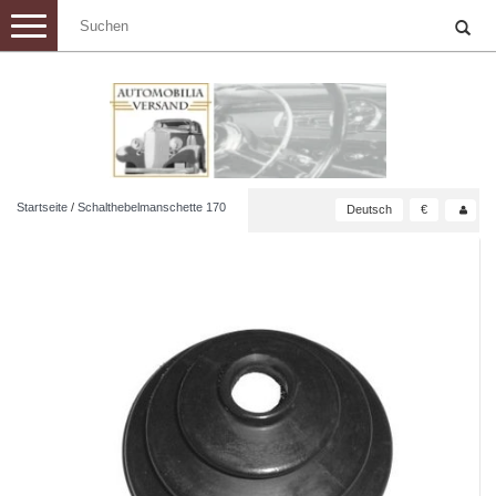
Toggle
navigation
Startseite
/
Schalthebelmanschette 170
Deutsch
€