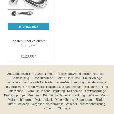
Informationen
Fensterkurbel verchromt
170S, 220
€120,00 *
Aufbaubefestigung
Auspuffanlage
Ausschlag&Verkleidung
Bremsen
Bremsseilzug
Einspritzpumpe
Elekt. Ausr. u. Instr.
Elektr. Anlage
Fahrersitz
Fahrgestell-Blechteile
Federn&Aufhängung
Fensteranlage
Fußhebelwerk
Gelenkwelle
Heckdeckel&Kastensäule
Heizung&Lüftung
Hinterachse
Hydraulik
Innenausstattung
Keilriemen
Kraftstoffanlage
Kraftstoffpumpe
Krümmer
Kupplung&Getriebe
Lenkung
Luftfilter
Motor
Motoraufhängung
Motorelektrik
Motorkühlung
Regulierung
Räder
Türen
Verdeck
Vergaser
Vorderachse
Wischer
Zentralschmierung
Zubehör
Ölpumpe