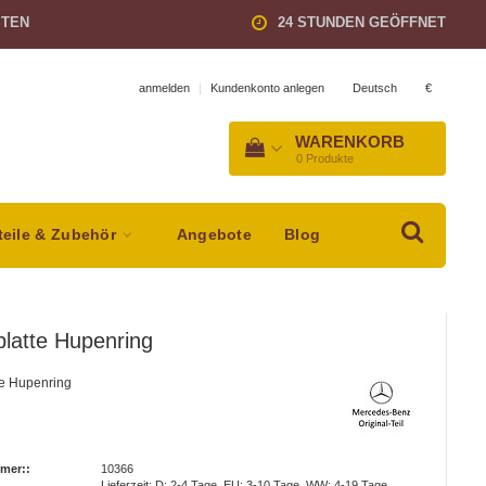
STEN
24 STUNDEN GEÖFFNET
Deutsch
€
anmelden
|
Kundenkonto anlegen
WARENKORB
0
Produkte
teile & Zubehör
Angebote
Blog
rplatte Hupenring
tte Hupenring
mer::
10366
Lieferzeit: D: 2-4 Tage, EU: 3-10 Tage, WW: 4-19 Tage