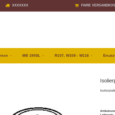
XXXXXXX
FAIRE VERSANDKO
nton
MB 190SL
R107, W108 - W116
Ersatz
Isolie
Isolierpla
Artikelnum
Lieferzeit: