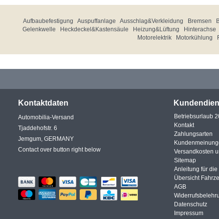
Aufbaubefestigung
Auspuffanlage
Ausschlag&Verkleidung
Bremsen
Gelenkwelle
Heckdeckel&Kastensäule
Heizung&Lüftung
Hinterachse
Motorelektrik
Motorkühlung
Kontaktdaten
Kundendien
Betriebsurlaub 
Automobilia-Versand
Kontakt
Tjaddehofstr. 6
Zahlungsarten
Jemgum, GERMANY
Kundenmeinung
Contact over button right below
Versandkosten 
Sitemap
Anleitung für di
Übersicht Fahrz
AGB
Widerrufsbelehr
Datenschutz
Impressum