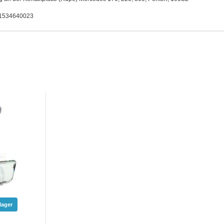
. 1534640023
lager