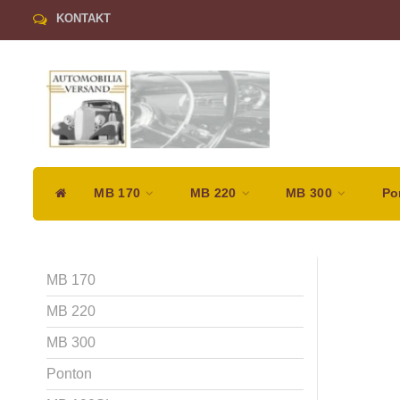
KONTAKT
MB 170
MB 220
MB 300
Po
MB 170
MB 220
MB 300
Ponton