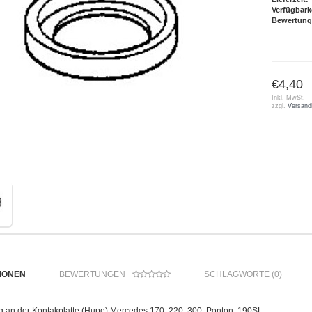
Verfügbark
Bewertung
€4,40
Inkl. MwSt.
zzgl.
Versand
IONEN
BEWERTUNGEN
SCHLAGWORTE (0)
ng an der Kontakplatte (Hupe) Mercedes 170, 220, 300, Ponton, 190SL