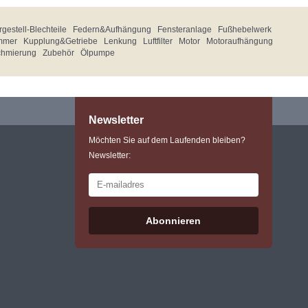
gestell-Blechteile
Federn&Aufhängung
Fensteranlage
Fußhebelwerk
mmer
Kupplung&Getriebe
Lenkung
Luftfilter
Motor
Motoraufhängung
chmierung
Zubehör
Ölpumpe
Newsletter
Möchten Sie auf dem Laufenden bleiben?
Newsletter:
Abonnieren