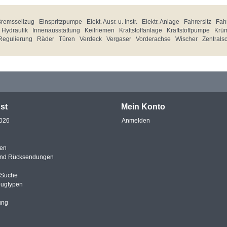
Bremsseilzug
Einspritzpumpe
Elekt. Ausr. u. Instr.
Elektr. Anlage
Fahrersitz
Fahr
Hydraulik
Innenausstattung
Keilriemen
Kraftstoffanlage
Kraftstoffpumpe
Krü
Regulierung
Räder
Türen
Verdeck
Vergaser
Vorderachse
Wischer
Zentrals
st
Mein Konto
2026
Anmelden
en
und Rücksendungen
e Suche
eugtypen
ung