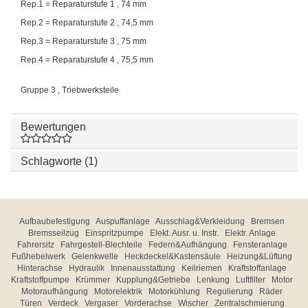
Rep.1 = Reparaturstufe 1 , 74 mm
Rep.2 = Reparaturstufe 2 , 74,5 mm
Rep.3 = Reparaturstufe 3 , 75 mm
Rep.4 = Reparaturstufe 4 , 75,5 mm
Gruppe 3 , Triebwerksteile
Bewertungen
Schlagworte (1)
Aufbaubefestigung
Auspuffanlage
Ausschlag&Verkleidung
Bremsen
Bremsseilzug
Einspritzpumpe
Elekt. Ausr. u. Instr.
Elektr. Anlage
Fahrersitz
Fahrgestell-Blechteile
Federn&Aufhängung
Fensteranlage
Fußhebelwerk
Gelenkwelle
Heckdeckel&Kastensäule
Heizung&Lüftung
Hinterachse
Hydraulik
Innenausstattung
Keilriemen
Kraftstoffanlage
Kraftstoffpumpe
Krümmer
Kupplung&Getriebe
Lenkung
Luftfilter
Motor
Motoraufhängung
Motorelektrik
Motorkühlung
Regulierung
Räder
Türen
Verdeck
Vergaser
Vorderachse
Wischer
Zentralschmierung