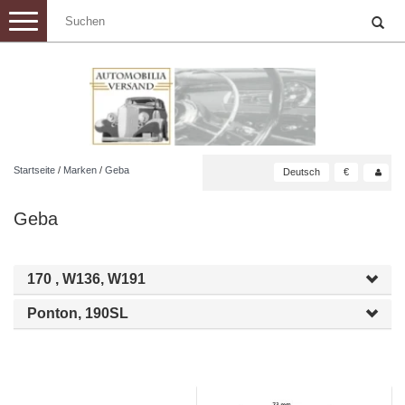
Toggle
navigation
Startseite
/
Marken
/
Geba
Deutsch
€
Geba
170 , W136, W191
Ponton, 190SL