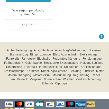
Wasserpumpe 3-Loch,
großes Rad
€57,97 *
1
Aufbaubefestigung
Auspuffanlage
Ausschlag&Verkleidung
Bremsen
Bremsseilzug
Einspritzpumpe
Elekt. Ausr. u. Instr.
Elektr. Anlage
Fahrersitz
Fahrgestell-Blechteile
Federn&Aufhängung
Fensteranlage
Fußhebelwerk
Gelenkwelle
Heckdeckel&Kastensäule
Heizung&Lüftung
Hinterachse
Hydraulik
Innenausstattung
Keilriemen
Kraftstoffanlage
Kraftstoffpumpe
Krümmer
Kupplung&Getriebe
Lenkung
Luftfilter
Motor
Motoraufhängung
Motorelektrik
Motorkühlung
Regulierung
Räder
Türen
Verdeck
Vergaser
Vorderachse
Wischer
Zentralschmierung
Zubehör
Ölpumpe