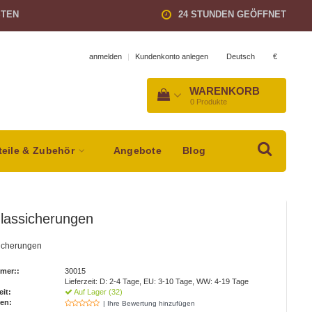
STEN
24 STUNDEN GEÖFFNET
Deutsch
€
anmelden
|
Kundenkonto anlegen
WARENKORB
0
Produkte
teile & Zubehör
Angebote
Blog
lassicherungen
icherungen
mer::
30015
Lieferzeit: D: 2-4 Tage, EU: 3-10 Tage, WW: 4-19 Tage
eit:
Auf Lager (32)
en:
| Ihre Bewertung hinzufügen