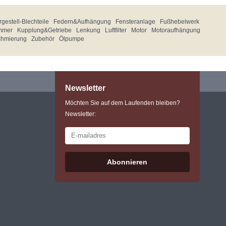
gestell-Blechteile
Federn&Aufhängung
Fensteranlage
Fußhebelwerk
mmer
Kupplung&Getriebe
Lenkung
Luftfilter
Motor
Motoraufhängung
chmierung
Zubehör
Ölpumpe
Newsletter
Möchten Sie auf dem Laufenden bleiben?
Newsletter:
Abonnieren