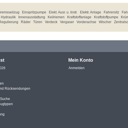
Bremsseilzug
Einspritzpumpe
Elekt. Ausr. u. Instr.
Elektr. Anlage
Fahrersitz
Fahr
Hydraulik
Innenausstattung
Keilriemen
Kraftstoffanlage
Kraftstoffpumpe
Krü
Regulierung
Räder
Türen
Verdeck
Vergaser
Vorderachse
Wischer
Zentrals
st
Mein Konto
2026
Anmelden
en
und Rücksendungen
e Suche
eugtypen
ung