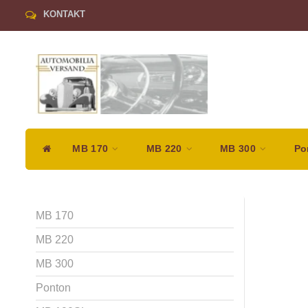
KONTAKT
MB 170
MB 220
MB 300
Po
MB 170
MB 220
MB 300
Ponton