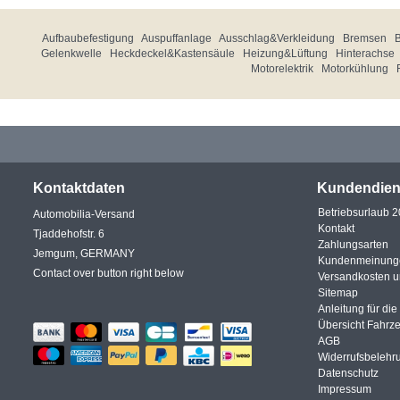
Aufbaubefestigung
Auspuffanlage
Ausschlag&Verkleidung
Bremsen
Gelenkwelle
Heckdeckel&Kastensäule
Heizung&Lüftung
Hinterachse
Motorelektrik
Motorkühlung
Kontaktdaten
Kundendien
Betriebsurlaub 
Automobilia-Versand
Kontakt
Tjaddehofstr. 6
Zahlungsarten
Jemgum, GERMANY
Kundenmeinung
Contact over button right below
Versandkosten 
Sitemap
Anleitung für di
Übersicht Fahrz
AGB
Widerrufsbelehr
Datenschutz
Impressum