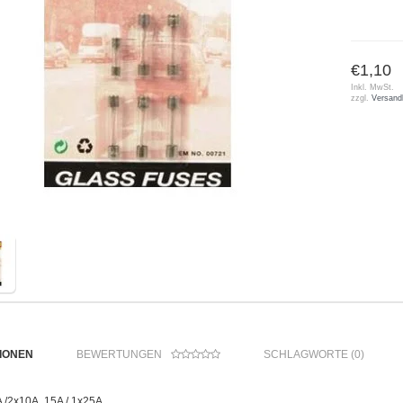
€1,10
Inkl. MwSt.
zzgl.
Versand
IONEN
BEWERTUNGEN
SCHLAGWORTE (0)
2A /2x10A, 15A / 1x25A