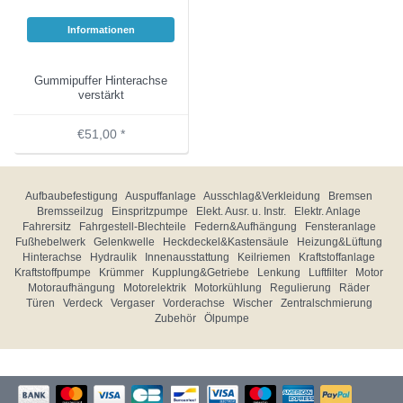
Informationen
Gummipuffer Hinterachse
verstärkt
€51,00 *
Aufbaubefestigung
Auspuffanlage
Ausschlag&Verkleidung
Bremsen
Bremsseilzug
Einspritzpumpe
Elekt. Ausr. u. Instr.
Elektr. Anlage
Fahrersitz
Fahrgestell-Blechteile
Federn&Aufhängung
Fensteranlage
Fußhebelwerk
Gelenkwelle
Heckdeckel&Kastensäule
Heizung&Lüftung
Hinterachse
Hydraulik
Innenausstattung
Keilriemen
Kraftstoffanlage
Kraftstoffpumpe
Krümmer
Kupplung&Getriebe
Lenkung
Luftfilter
Motor
Motoraufhängung
Motorelektrik
Motorkühlung
Regulierung
Räder
Türen
Verdeck
Vergaser
Vorderachse
Wischer
Zentralschmierung
Zubehör
Ölpumpe