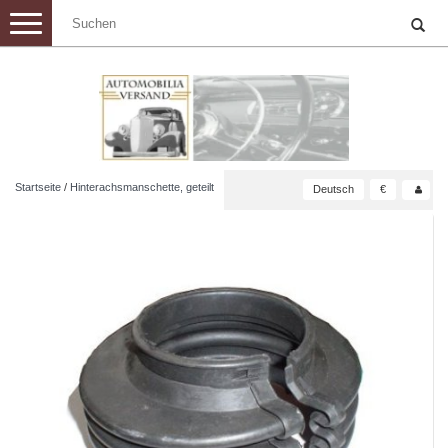
Toggle
navigation
Startseite
/
Hinterachsmanschette, geteilt
Deutsch
€