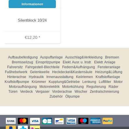
Informationen
Silentblock 10/24
€12,20 *
Aufbaubefestigung
Auspuffanlage
Ausschlag&Verkleidung
Bremsen
Bremsseilzug
Einspritzpumpe
Elekt. Ausr. u. Instr.
Elektr. Anlage
Fahrersitz
Fahrgestell-Blechteile
Federn&Aufhängung
Fensteranlage
Fußhebelwerk
Gelenkwelle
Heckdeckel&Kastensäule
Heizung&Lüftung
Hinterachse
Hydraulik
Innenausstattung
Keilriemen
Kraftstoffanlage
Kraftstoffpumpe
Krümmer
Kupplung&Getriebe
Lenkung
Luftfilter
Motor
Motoraufhängung
Motorelektrik
Motorkühlung
Regulierung
Räder
Türen
Verdeck
Vergaser
Vorderachse
Wischer
Zentralschmierung
Zubehör
Ölpumpe