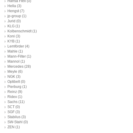
Hansa Flex
(0)
Hella
(3)
Hengst
(7)
jp-group
(1)
Jurid
(0)
KLG
(1)
Kolbenschmidt
(1)
Koni
(3)
KYB
(1)
Lemförder
(4)
Mahle
(1)
Mann-Filter
(1)
Mannol
(1)
Mercedes
(28)
Meyle
(6)
NGK
(3)
Optibelt
(0)
Pierburg
(1)
Reinz
(9)
Ridex
(1)
Sachs
(11)
SCT
(0)
SGF
(3)
Stabilus
(3)
SW-Stahl
(0)
ZEN
(1)