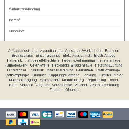
Widerrufsbelehrung
Intimité
empreinte
Aufbaubefestigung
Auspuffanlage
Ausschlag&Verkleidung
Bremsen
Bremsseilzug
Einspritzpumpe
Elekt. Ausr. u. Instr.
Elektr. Anlage
Fahrersitz
Fahrgestell-Blechteile
Federn&Aufhängung
Fensteranlage
Fußhebelwerk
Gelenkwelle
Heckdeckel&Kastensäule
Heizung&Lüftung
Hinterachse
Hydraulik
Innenausstattung
Keilriemen
Kraftstoffanlage
Kraftstoffpumpe
Krümmer
Kupplung&Getriebe
Lenkung
Luftfilter
Motor
Motoraufhängung
Motorelektrik
Motorkühlung
Regulierung
Räder
Türen
Verdeck
Vergaser
Vorderachse
Wischer
Zentralschmierung
Zubehör
Ölpumpe