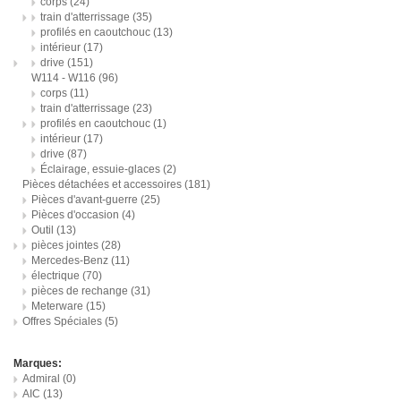
corps
(24)
train d'atterrissage
(35)
profilés en caoutchouc
(13)
intérieur
(17)
drive
(151)
W114 - W116
(96)
corps
(11)
train d'atterrissage
(23)
profilés en caoutchouc
(1)
intérieur
(17)
drive
(87)
Éclairage, essuie-glaces
(2)
Pièces détachées et accessoires
(181)
Pièces d'avant-guerre
(25)
Pièces d'occasion
(4)
Outil
(13)
pièces jointes
(28)
Mercedes-Benz
(11)
électrique
(70)
pièces de rechange
(31)
Meterware
(15)
Offres Spéciales
(5)
Marques:
Admiral
(0)
AIC
(13)