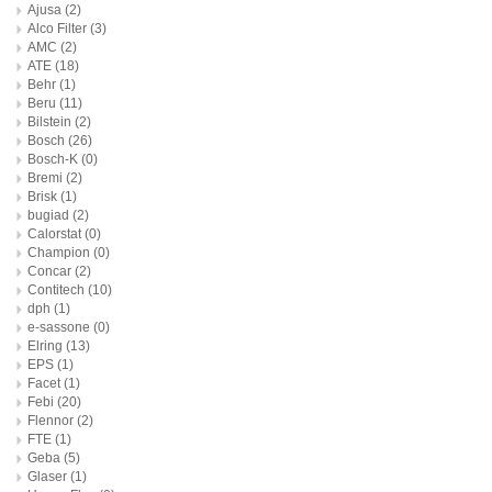
Ajusa
(2)
Alco Filter
(3)
AMC
(2)
ATE
(18)
Behr
(1)
Beru
(11)
Bilstein
(2)
Bosch
(26)
Bosch-K
(0)
Bremi
(2)
Brisk
(1)
bugiad
(2)
Calorstat
(0)
Champion
(0)
Concar
(2)
Contitech
(10)
dph
(1)
e-sassone
(0)
Elring
(13)
EPS
(1)
Facet
(1)
Febi
(20)
Flennor
(2)
FTE
(1)
Geba
(5)
Glaser
(1)