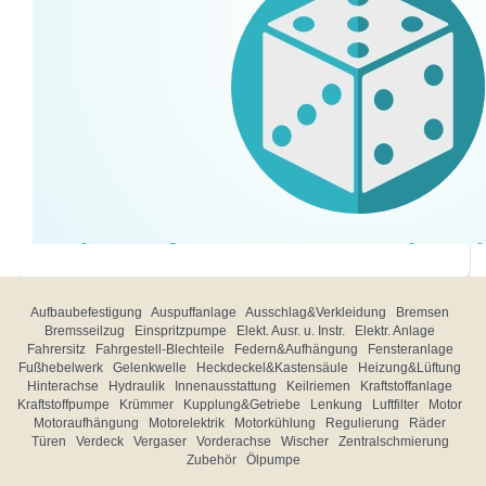
Aufbaubefestigung
Auspuffanlage
Ausschlag&Verkleidung
Bremsen
Bremsseilzug
Einspritzpumpe
Elekt. Ausr. u. Instr.
Elektr. Anlage
Fahrersitz
Fahrgestell-Blechteile
Federn&Aufhängung
Fensteranlage
Fußhebelwerk
Gelenkwelle
Heckdeckel&Kastensäule
Heizung&Lüftung
Hinterachse
Hydraulik
Innenausstattung
Keilriemen
Kraftstoffanlage
Kraftstoffpumpe
Krümmer
Kupplung&Getriebe
Lenkung
Luftfilter
Motor
Motoraufhängung
Motorelektrik
Motorkühlung
Regulierung
Räder
Türen
Verdeck
Vergaser
Vorderachse
Wischer
Zentralschmierung
Zubehör
Ölpumpe