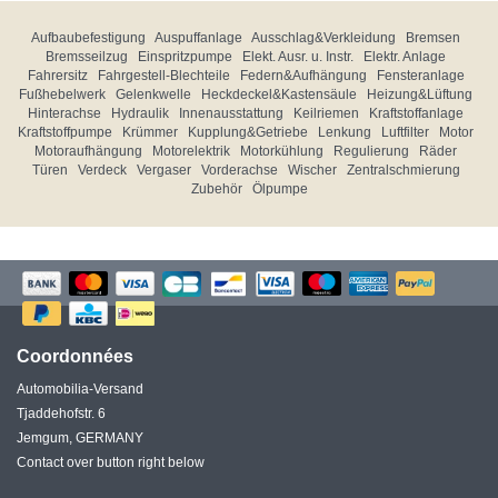
Aufbaubefestigung
Auspuffanlage
Ausschlag&Verkleidung
Bremsen
Bremsseilzug
Einspritzpumpe
Elekt. Ausr. u. Instr.
Elektr. Anlage
Fahrersitz
Fahrgestell-Blechteile
Federn&Aufhängung
Fensteranlage
Fußhebelwerk
Gelenkwelle
Heckdeckel&Kastensäule
Heizung&Lüftung
Hinterachse
Hydraulik
Innenausstattung
Keilriemen
Kraftstoffanlage
Kraftstoffpumpe
Krümmer
Kupplung&Getriebe
Lenkung
Luftfilter
Motor
Motoraufhängung
Motorelektrik
Motorkühlung
Regulierung
Räder
Türen
Verdeck
Vergaser
Vorderachse
Wischer
Zentralschmierung
Zubehör
Ölpumpe
Coordonnées
Automobilia-Versand
Tjaddehofstr. 6
Jemgum, GERMANY
Contact over button right below