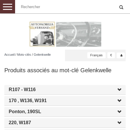
Toggle
navigation
Accueil
/
Mots-clés
/
Gelenkwelle
Français
€
Produits associés au mot-clé Gelenkwelle
R107 - W116
170 , W136, W191
Ponton, 190SL
220, W187