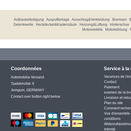
Aufbaubefestigung
Auspuffanlage
Ausschlag&Verkleidung
Bremsen
Gelenkwelle
Heckdeckel&Kastensäule
Heizung&Lüftung
Hinterachse
Motorelektrik
Motorkühlung
Coordonnées
Service à la 
Vacances de l'en
Automobilia-Versand
Contact
Tjaddehofstr. 6
Paiement
Jemgum, GERMANY
examen de la bo
Contact over button right below
Livraison et reto
Plan du site
Comment recher
Vue d'ensemble 
conditions
Widerrufsbelehr
Intimité