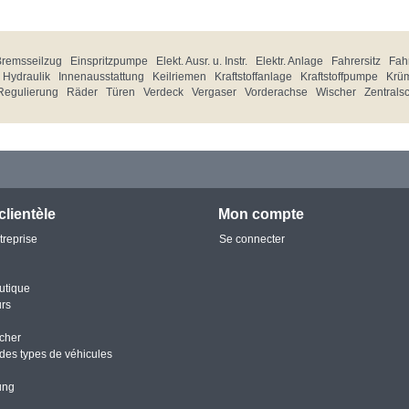
Bremsseilzug
Einspritzpumpe
Elekt. Ausr. u. Instr.
Elektr. Anlage
Fahrersitz
Fahr
Hydraulik
Innenausstattung
Keilriemen
Kraftstoffanlage
Kraftstoffpumpe
Krü
Regulierung
Räder
Türen
Verdeck
Vergaser
Vorderachse
Wischer
Zentrals
clientèle
Mon compte
treprise
Se connecter
utique
urs
cher
des types de véhicules
ung