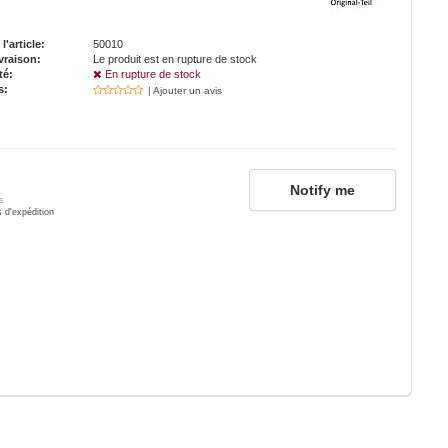
'article:
50010
vraison:
Le produit est en rupture de stock
té:
En rupture de stock
s:
| Ajouter un avis
Notify me
s
s d'expédition