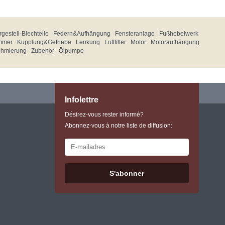
gestell-Blechteile
Federn&Aufhängung
Fensteranlage
Fußhebelwerk
mmer
Kupplung&Getriebe
Lenkung
Luftfilter
Motor
Motoraufhängung
chmierung
Zubehör
Ölpumpe
Infolettre
Désirez-vous rester informé?
Abonnez-vous à notre liste de diffusion:
S'abonner