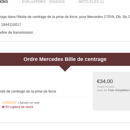
IONS
ÉVALUATIONS
MOTS-CLÉS (1)
trage dans l'étoile de centrage de la prise de force, pour Mercedes 170Vb, Db, Sb, 
.: 1844110017
rbre de transmission
Ordre
Mercedes
Bille de centrage
€34,00
Taxes incluses
Sans les
Frais d'expédition
toile de centrage de la prise de force
| Ajouter un avis
En rupture de stock