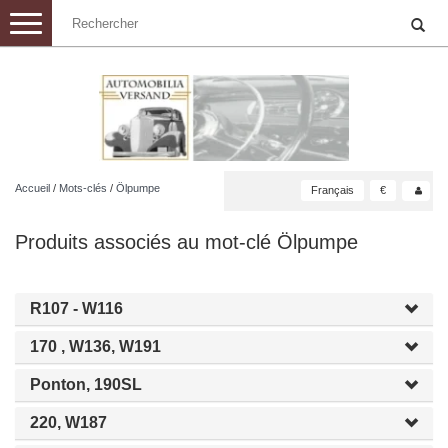
Toggle
navigation
Accueil
/
Mots-clés
/
Ölpumpe
Français
€
Produits associés au mot-clé Ölpumpe
R107 - W116
170 , W136, W191
Ponton, 190SL
220, W187