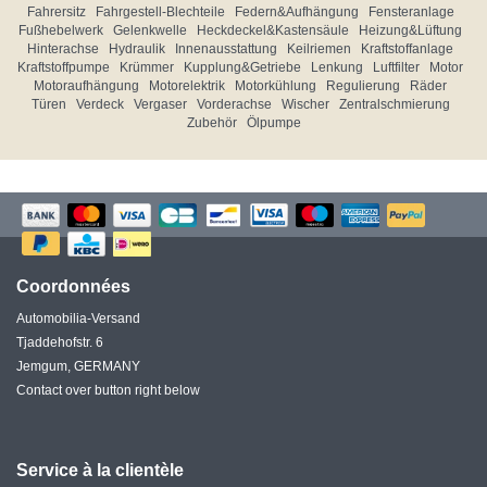
Fahrersitz
Fahrgestell-Blechteile
Federn&Aufhängung
Fensteranlage
Fußhebelwerk
Gelenkwelle
Heckdeckel&Kastensäule
Heizung&Lüftung
Hinterachse
Hydraulik
Innenausstattung
Keilriemen
Kraftstoffanlage
Kraftstoffpumpe
Krümmer
Kupplung&Getriebe
Lenkung
Luftfilter
Motor
Motoraufhängung
Motorelektrik
Motorkühlung
Regulierung
Räder
Türen
Verdeck
Vergaser
Vorderachse
Wischer
Zentralschmierung
Zubehör
Ölpumpe
Coordonnées
Automobilia-Versand
Tjaddehofstr. 6
Jemgum, GERMANY
Contact over button right below
Service à la clientèle