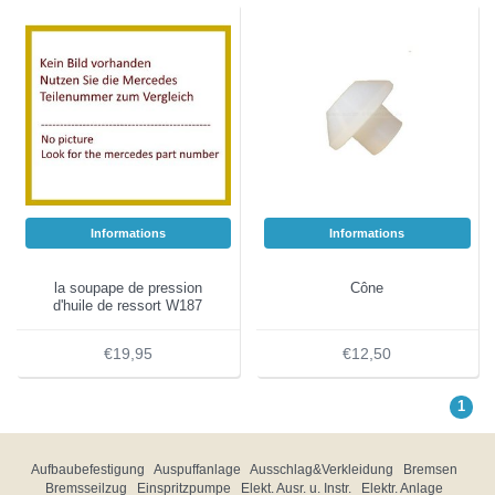
Informations
Informations
la soupape de pression
Cône
d'huile de ressort W187
€19,95
€12,50
1
Aufbaubefestigung
Auspuffanlage
Ausschlag&Verkleidung
Bremsen
Bremsseilzug
Einspritzpumpe
Elekt. Ausr. u. Instr.
Elektr. Anlage