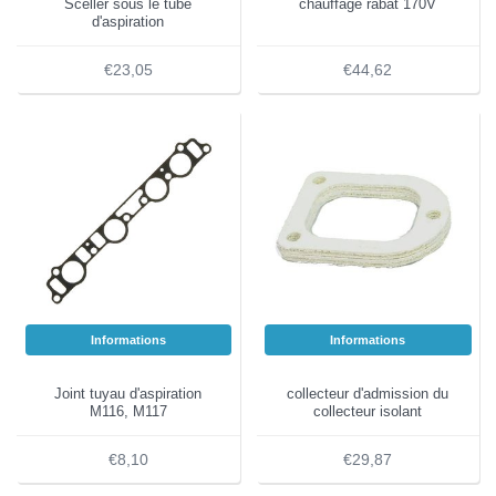
Sceller sous le tube
chauffage rabat 170V
d'aspiration
€23,05
€44,62
Informations
Informations
Joint tuyau d'aspiration
collecteur d'admission du
M116, M117
collecteur isolant
€8,10
€29,87