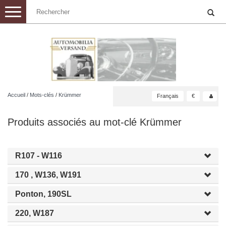
Toggle
navigation
Accueil
/
Mots-clés
/
Krümmer
Français
€
Produits associés au mot-clé Krümmer
R107 - W116
170 , W136, W191
Ponton, 190SL
220, W187