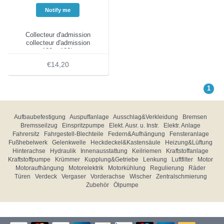
Notify me
Collecteur d'admission
collecteur d'admission
180a, 190b
€14,20
1
Aufbaubefestigung
Auspuffanlage
Ausschlag&Verkleidung
Bremsen
Bremsseilzug
Einspritzpumpe
Elekt. Ausr. u. Instr.
Elektr. Anlage
Fahrersitz
Fahrgestell-Blechteile
Federn&Aufhängung
Fensteranlage
Fußhebelwerk
Gelenkwelle
Heckdeckel&Kastensäule
Heizung&Lüftung
Hinterachse
Hydraulik
Innenausstattung
Keilriemen
Kraftstoffanlage
Kraftstoffpumpe
Krümmer
Kupplung&Getriebe
Lenkung
Luftfilter
Motor
Motoraufhängung
Motorelektrik
Motorkühlung
Regulierung
Räder
Türen
Verdeck
Vergaser
Vorderachse
Wischer
Zentralschmierung
Zubehör
Ölpumpe