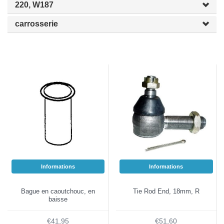
220, W187
carrosserie
Informations
Informations
Bague en caoutchouc, en
Tie Rod End, 18mm, R
baisse
€41,95
€51,60