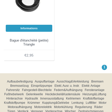
Informations
Bague d'étanchéité (petite)
Triangle
€2,95
1
Aufbaubefestigung
Auspuffanlage
Ausschlag&Verkleidung
Bremsen
Bremsseilzug
Einspritzpumpe
Elekt. Ausr. u. Instr.
Elektr. Anlage
Fahrersitz
Fahrgestell-Blechteile
Federn&Aufhängung
Fensteranlage
Fußhebelwerk
Gelenkwelle
Heckdeckel&Kastensäule
Heizung&Lüftung
Hinterachse
Hydraulik
Innenausstattung
Keilriemen
Kraftstoffanlage
Kraftstoffpumpe
Krümmer
Kupplung&Getriebe
Lenkung
Luftfilter
Motor
Motoraufhängung
Motorelektrik
Motorkühlung
Regulierung
Räder
Türen
Verdeck
Vergaser
Vorderachse
Wischer
Zentralschmierung