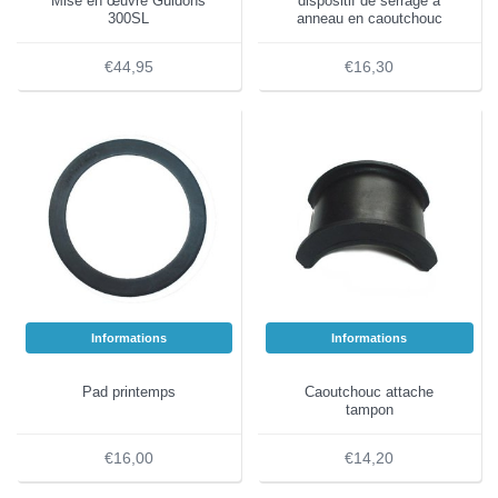
Mise en œuvre Guidons
dispositif de serrage à
300SL
anneau en caoutchouc
€44,95
€16,30
Informations
Informations
Pad printemps
Caoutchouc attache
tampon
€16,00
€14,20