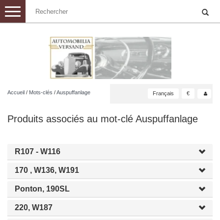
Toggle
navigation
Accueil
/
Mots-clés
/
Auspuffanlage
Français
€
Produits associés au mot-clé Auspuffanlage
R107 - W116
170 , W136, W191
Ponton, 190SL
220, W187