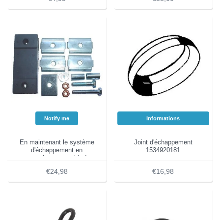
Notify me
Informations
En maintenant le système
Joint d'échappement
d'échappement en
1534920181
caoutchouc avec kit de
réparation
€24,98
€16,98