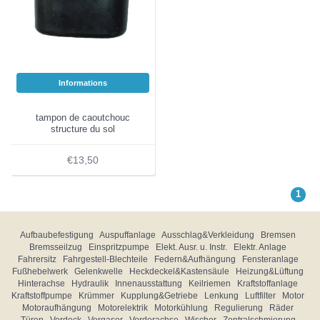
Informations
tampon de caoutchouc
structure du sol
€13,50
1
Aufbaubefestigung
Auspuffanlage
Ausschlag&Verkleidung
Bremsen
Bremsseilzug
Einspritzpumpe
Elekt. Ausr. u. Instr.
Elektr. Anlage
Fahrersitz
Fahrgestell-Blechteile
Federn&Aufhängung
Fensteranlage
Fußhebelwerk
Gelenkwelle
Heckdeckel&Kastensäule
Heizung&Lüftung
Hinterachse
Hydraulik
Innenausstattung
Keilriemen
Kraftstoffanlage
Kraftstoffpumpe
Krümmer
Kupplung&Getriebe
Lenkung
Luftfilter
Motor
Motoraufhängung
Motorelektrik
Motorkühlung
Regulierung
Räder