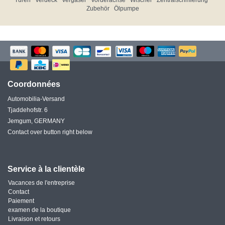
Türen
Verdeck
Vergaser
Vorderachse
Wischer
Zentralschmierung
Zubehör
Ölpumpe
Coordonnées
Automobilia-Versand
Tjaddehofstr. 6
Jemgum, GERMANY
Contact over button right below
Service à la clientèle
Vacances de l'entreprise
Contact
Paiement
examen de la boutique
Livraison et retours