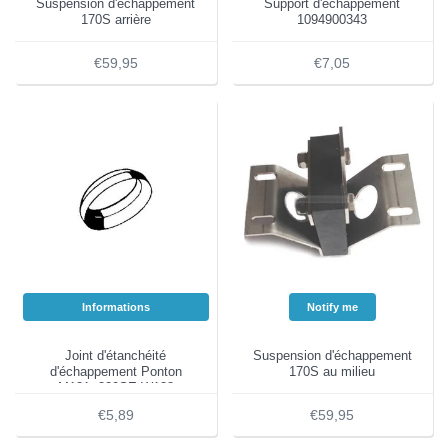
Suspension d'échappement
Support d'échappement
170S arrière
1094900343
€59,95
€7,05
Informations
Notify me
Joint d'étanchéité
Suspension d'échappement
d'échappement Ponton
170S au milieu
M121, 220SE W128
€5,89
€59,95