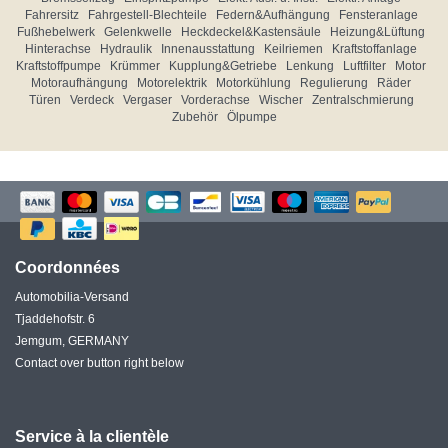
Fahrersitz
Fahrgestell-Blechteile
Federn&Aufhängung
Fensteranlage
Fußhebelwerk
Gelenkwelle
Heckdeckel&Kastensäule
Heizung&Lüftung
Hinterachse
Hydraulik
Innenausstattung
Keilriemen
Kraftstoffanlage
Kraftstoffpumpe
Krümmer
Kupplung&Getriebe
Lenkung
Luftfilter
Motor
Motoraufhängung
Motorelektrik
Motorkühlung
Regulierung
Räder
Türen
Verdeck
Vergaser
Vorderachse
Wischer
Zentralschmierung
Zubehör
Ölpumpe
Coordonnées
Automobilia-Versand
Tjaddehofstr. 6
Jemgum, GERMANY
Contact over button right below
Service à la clientèle