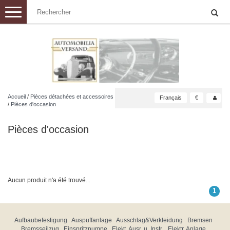
Toggle
navigation
Accueil
/
Pièces détachées et accessoires
Français
€
/
Pièces d'occasion
Pièces d'occasion
Aucun produit n'a été trouvé...
1
Aufbaubefestigung
Auspuffanlage
Ausschlag&Verkleidung
Bremsen
Bremsseilzug
Einspritzpumpe
Elekt. Ausr. u. Instr.
Elektr. Anlage