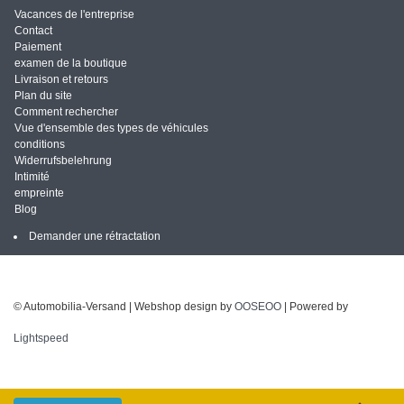
Vacances de l'entreprise
Contact
Paiement
examen de la boutique
Livraison et retours
Plan du site
Comment rechercher
Vue d'ensemble des types de véhicules
conditions
Widerrufsbelehrung
Intimité
empreinte
Blog
Demander une rétractation
© Automobilia-Versand | Webshop design by
OOSEOO
| Powered by
Lightspeed