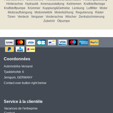
Hinterachse
Hydraulik
Innenausstattung
Keilriemen
Kraftstoffanlage
Kraftstoffpumpe
Krümmer
Kupplung&Getriebe
Lenkung
Luftfilter
Motor
Motoraufhängung
Motorelektrik
Motorkühlung
Regulierung
Räder
Türen
Verdeck
Vergaser
Vorderachse
Wischer
Zentralschmierung
Zubehör
Ölpumpe
Coordonnées
Automobilia-Versand
Tjaddehofstr. 6
Jemgum, GERMANY
Contact over button right below
Service à la clientèle
Vacances de l'entreprise