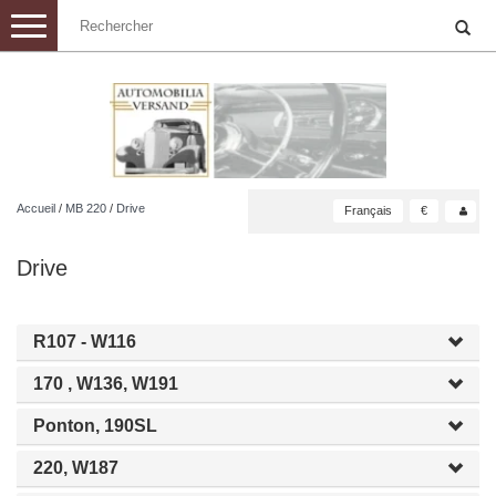
Toggle
navigation
Accueil
/
MB 220
/
Drive
Français
€
Drive
R107 - W116
170 , W136, W191
Ponton, 190SL
220, W187