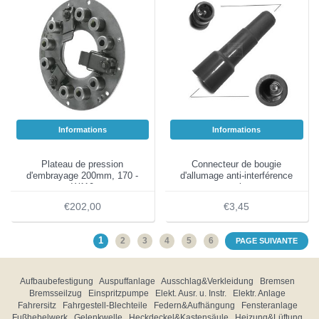
Informations
Informations
Plateau de pression
Connecteur de bougie
d'embrayage 200mm, 170 -
d'allumage anti-interférence
W110
noir
€202,00
€3,45
1
2
3
4
5
6
PAGE SUIVANTE
Aufbaubefestigung
Auspuffanlage
Ausschlag&Verkleidung
Bremsen
Bremsseilzug
Einspritzpumpe
Elekt. Ausr. u. Instr.
Elektr. Anlage
Fahrersitz
Fahrgestell-Blechteile
Federn&Aufhängung
Fensteranlage
Fußhebelwerk
Gelenkwelle
Heckdeckel&Kastensäule
Heizung&Lüftung