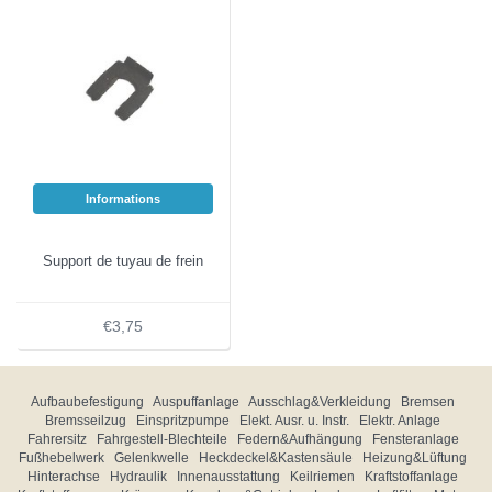
Informations
Support de tuyau de frein
€3,75
Aufbaubefestigung
Auspuffanlage
Ausschlag&Verkleidung
Bremsen
Bremsseilzug
Einspritzpumpe
Elekt. Ausr. u. Instr.
Elektr. Anlage
Fahrersitz
Fahrgestell-Blechteile
Federn&Aufhängung
Fensteranlage
Fußhebelwerk
Gelenkwelle
Heckdeckel&Kastensäule
Heizung&Lüftung
Hinterachse
Hydraulik
Innenausstattung
Keilriemen
Kraftstoffanlage