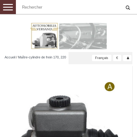
Toggle
navigation
Accueil
/
Maître-cylindre de frein 170, 220
Français
€