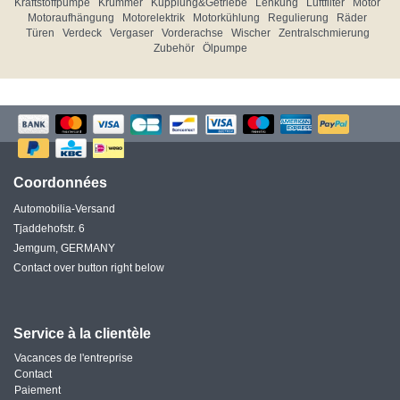
Kraftstoffpumpe
Krümmer
Kupplung&Getriebe
Lenkung
Luftfilter
Motor
Motoraufhängung
Motorelektrik
Motorkühlung
Regulierung
Räder
Türen
Verdeck
Vergaser
Vorderachse
Wischer
Zentralschmierung
Zubehör
Ölpumpe
Coordonnées
Automobilia-Versand
Tjaddehofstr. 6
Jemgum, GERMANY
Contact over button right below
Service à la clientèle
Vacances de l'entreprise
Contact
Paiement