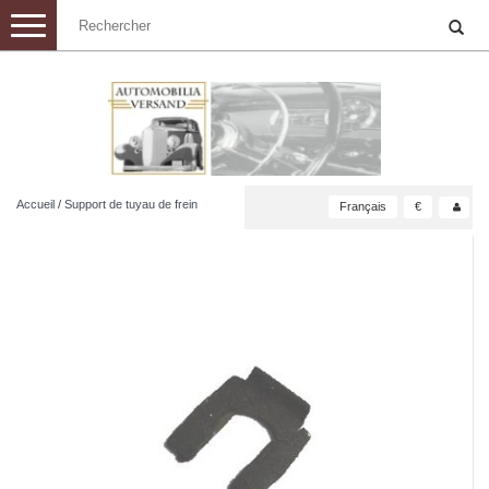
Toggle
navigation
Accueil
/
Support de tuyau de frein
Français
€