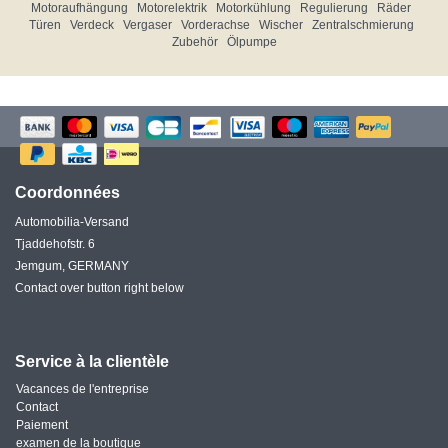
Motoraufhängung
Motorelektrik
Motorkühlung
Regulierung
Räder
Türen
Verdeck
Vergaser
Vorderachse
Wischer
Zentralschmierung
Zubehör
Ölpumpe
Coordonnées
Automobilia-Versand
Tjaddehofstr. 6
Jemgum, GERMANY
Contact over button right below
Service à la clientèle
Vacances de l'entreprise
Contact
Paiement
examen de la boutique