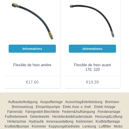
Informations
Informations
Flexible de frein arrière
Flexible de frein avant
170, 220
€17,60
€19,39
Aufbaubefestigung
Auspuffanlage
Ausschlag&Verkleidung
Bremsen
Bremsseilzug
Einspritzpumpe
Elekt. Ausr. u. Instr.
Elektr. Anlage
Fahrersitz
Fahrgestell-Blechteile
Federn&Aufhängung
Fensteranlage
Fußhebelwerk
Gelenkwelle
Heckdeckel&Kastensäule
Heizung&Lüftung
Hinterachse
Hydraulik
Innenausstattung
Keilriemen
Kraftstoffanlage
Kraftstoffpumpe
Krümmer
Kupplung&Getriebe
Lenkung
Luftfilter
Motor