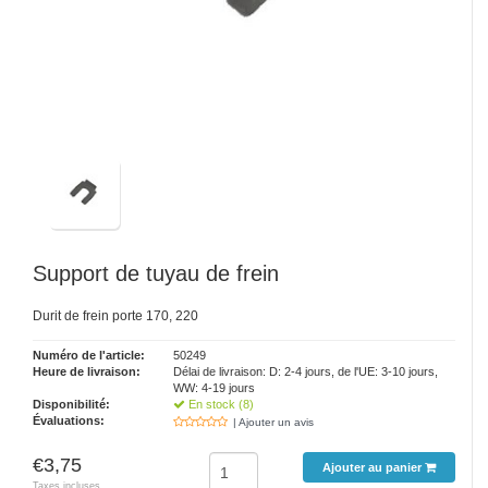
Support de tuyau de frein
Durit de frein porte 170, 220
Numéro de l'article:
50249
Heure de livraison:
Délai de livraison: D: 2-4 jours, de l'UE: 3-10 jours,
WW: 4-19 jours
Disponibilité:
En stock (8)
Évaluations:
| Ajouter un avis
€3,75
Ajouter au panier
Taxes incluses