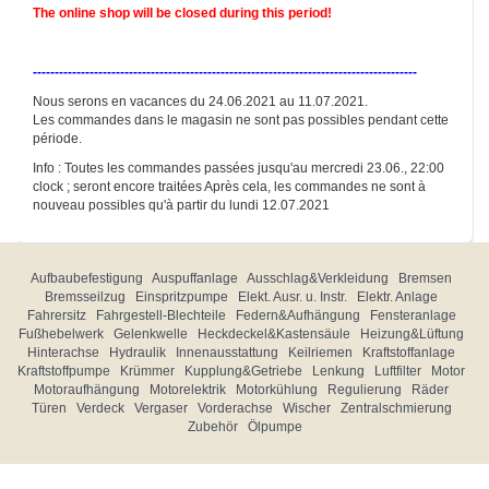
The online shop will be closed during this period!
----------------------------------------------------------------------------------------
Nous serons en vacances du 24.06.2021 au 11.07.2021.
Les commandes dans le magasin ne sont pas possibles pendant cette
période.
Info : Toutes les commandes passées jusqu'au mercredi 23.06., 22:00
clock ; seront encore traitées Après cela, les commandes ne sont à
nouveau possibles qu'à partir du lundi 12.07.2021
Aufbaubefestigung
Auspuffanlage
Ausschlag&Verkleidung
Bremsen
Bremsseilzug
Einspritzpumpe
Elekt. Ausr. u. Instr.
Elektr. Anlage
Fahrersitz
Fahrgestell-Blechteile
Federn&Aufhängung
Fensteranlage
Fußhebelwerk
Gelenkwelle
Heckdeckel&Kastensäule
Heizung&Lüftung
Hinterachse
Hydraulik
Innenausstattung
Keilriemen
Kraftstoffanlage
Kraftstoffpumpe
Krümmer
Kupplung&Getriebe
Lenkung
Luftfilter
Motor
Motoraufhängung
Motorelektrik
Motorkühlung
Regulierung
Räder
Türen
Verdeck
Vergaser
Vorderachse
Wischer
Zentralschmierung
Zubehör
Ölpumpe