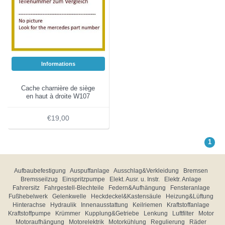
Informations
Cache charnière de siège
en haut à droite W107
€19,00
1
Aufbaubefestigung
Auspuffanlage
Ausschlag&Verkleidung
Bremsen
Bremsseilzug
Einspritzpumpe
Elekt. Ausr. u. Instr.
Elektr. Anlage
Fahrersitz
Fahrgestell-Blechteile
Federn&Aufhängung
Fensteranlage
Fußhebelwerk
Gelenkwelle
Heckdeckel&Kastensäule
Heizung&Lüftung
Hinterachse
Hydraulik
Innenausstattung
Keilriemen
Kraftstoffanlage
Kraftstoffpumpe
Krümmer
Kupplung&Getriebe
Lenkung
Luftfilter
Motor
Motoraufhängung
Motorelektrik
Motorkühlung
Regulierung
Räder