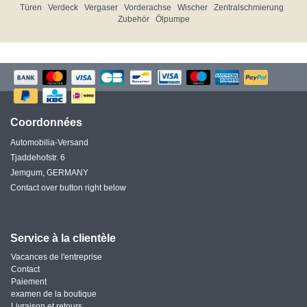
Türen
Verdeck
Vergaser
Vorderachse
Wischer
Zentralschmierung
Zubehör
Ölpumpe
Coordonnées
Automobilia-Versand
Tjaddehofstr. 6
Jemgum, GERMANY
Contact over button right below
Service à la clientèle
Vacances de l'entreprise
Contact
Paiement
examen de la boutique
Livraison et retours