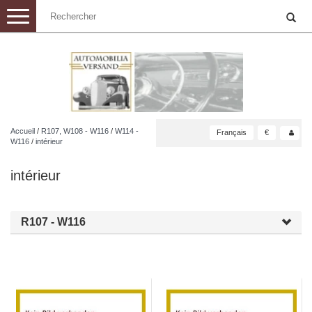
Toggle
navigation
Accueil
/
R107, W108 - W116
/
W114 -
Français
€
W116
/
intérieur
intérieur
R107 - W116