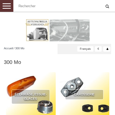
Toggle
navigation
Accueil
/
300 Mo
Français
€
300 Mo
ÉCLAIRAGE, ESSUIE-
CAROSSERIE
GLACES