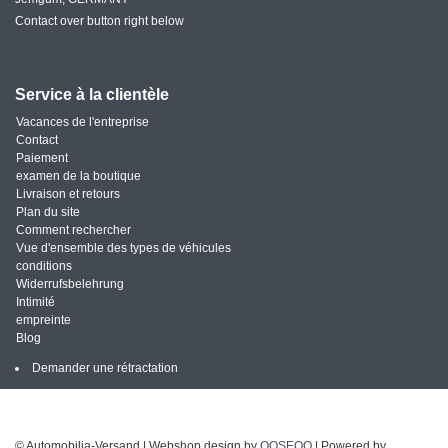
Contact over button right below
Service à la clientèle
Vacances de l'entreprise
Contact
Paiement
examen de la boutique
Livraison et retours
Plan du site
Comment rechercher
Vue d'ensemble des types de véhicules
conditions
Widerrufsbelehrung
Intimité
empreinte
Blog
Demander une rétractation
© Automobilia-Versand | Webshop design by
OOSEOO
| Powered by