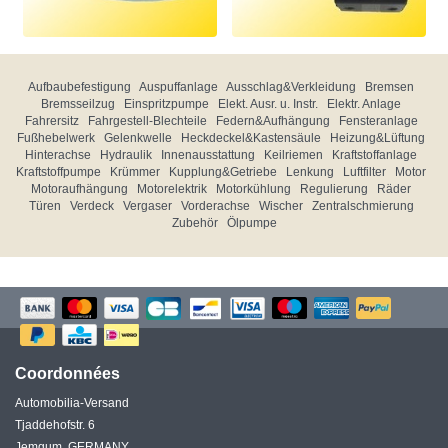
Aufbaubefestigung
Auspuffanlage
Ausschlag&Verkleidung
Bremsen
Bremsseilzug
Einspritzpumpe
Elekt. Ausr. u. Instr.
Elektr. Anlage
Fahrersitz
Fahrgestell-Blechteile
Federn&Aufhängung
Fensteranlage
Fußhebelwerk
Gelenkwelle
Heckdeckel&Kastensäule
Heizung&Lüftung
Hinterachse
Hydraulik
Innenausstattung
Keilriemen
Kraftstoffanlage
Kraftstoffpumpe
Krümmer
Kupplung&Getriebe
Lenkung
Luftfilter
Motor
Motoraufhängung
Motorelektrik
Motorkühlung
Regulierung
Räder
Türen
Verdeck
Vergaser
Vorderachse
Wischer
Zentralschmierung
Zubehör
Ölpumpe
Coordonnées
Automobilia-Versand
Tjaddehofstr. 6
Jemgum, GERMANY