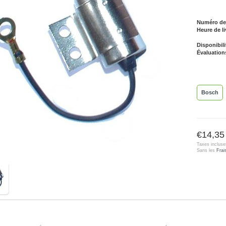
Numéro de l
Heure de li
Disponibili
Évaluation
Bosch
€14,35
Taxes incluse
Sans les
Frai