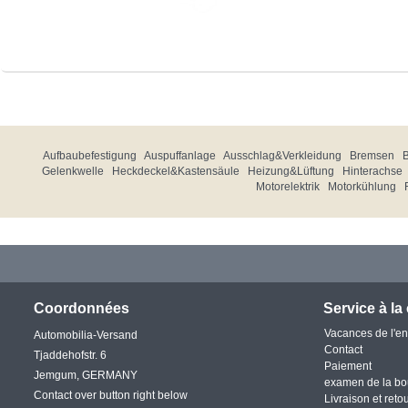
Aufbaubefestigung
Auspuffanlage
Ausschlag&Verkleidung
Bremsen
Gelenkwelle
Heckdeckel&Kastensäule
Heizung&Lüftung
Hinterachse
Motorelektrik
Motorkühlung
Coordonnées
Service à la 
Vacances de l'en
Automobilia-Versand
Contact
Tjaddehofstr. 6
Paiement
Jemgum, GERMANY
examen de la bo
Contact over button right below
Livraison et reto