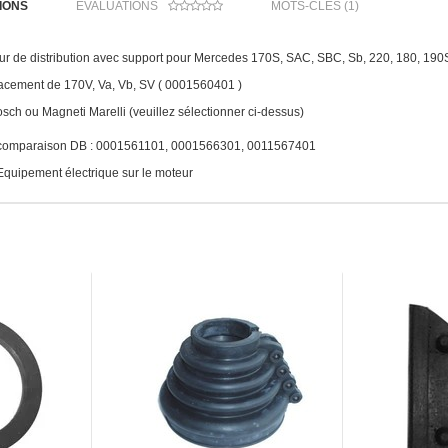
IONS
ÉVALUATIONS
MOTS-CLÉS (1)
r de distribution avec support pour Mercedes 170S, SAC, SBC, Sb, 220, 180, 190
acement de 170V, Va, Vb, SV ( 0001560401 )
osch ou Magneti Marelli (veuillez sélectionner ci-dessus)
comparaison DB : 0001561101, 0001566301, 0011567401
quipement électrique sur le moteur