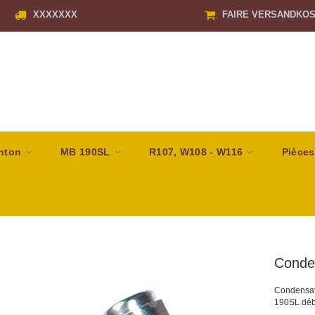
XXXXXXX
FAIRE VERSANDKO
nton
MB 190SL
R107, W108 - W116
Pièces
Conde
Condensat
190SL déb