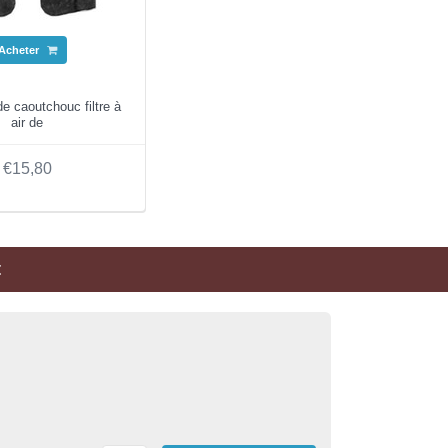
Acheter
 caoutchouc filtre à
air de
€15,80
t