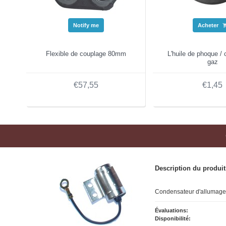
Notify me
Acheter
Flexible de couplage 80mm
L'huile de phoque /
gaz
€57,55
€1,45
Description du produit
Condensateur d'allumage 
Évaluations:
Disponibilité: