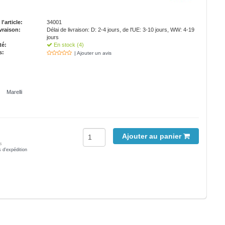
'article:
34001
vraison:
Délai de livraison: D: 2-4 jours, de l'UE: 3-10 jours, WW: 4-19
jours
té:
En stock (4)
s:
| Ajouter un avis
Marelli
Ajouter au panier
s
s d'expédition