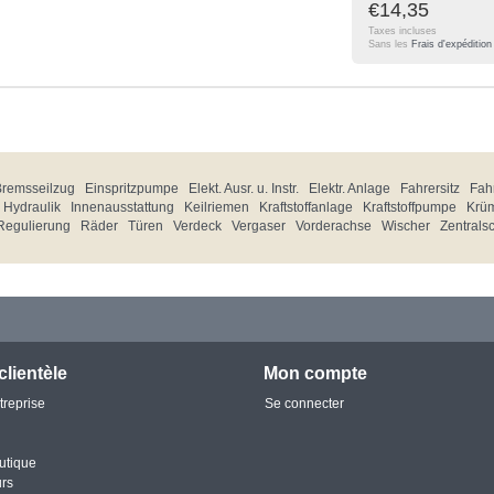
€14,35
Taxes incluses
Sans les
Frais d'expédition
Bremsseilzug
Einspritzpumpe
Elekt. Ausr. u. Instr.
Elektr. Anlage
Fahrersitz
Fahr
Hydraulik
Innenausstattung
Keilriemen
Kraftstoffanlage
Kraftstoffpumpe
Krü
Regulierung
Räder
Türen
Verdeck
Vergaser
Vorderachse
Wischer
Zentrals
clientèle
Mon compte
treprise
Se connecter
utique
urs