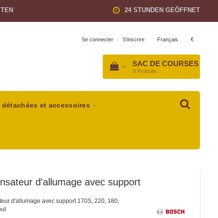
STEN
24 STUNDEN GEÖFFNET
Français
€
Se connecter
|
S'inscrire
SAC DE COURSES
0
Produits
 détachées et accessoires
nsateur d'allumage avec support
eur d'allumage avec support 170S, 220, 180,
ut