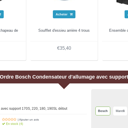
Acheter
 chapeau de
Soufflet d'essieu arrière 4 trous
Ensemble de
€35,40
Ordre
Bosch
Condensateur d'allumage avec suppor
avec support 170S, 220, 180, 190SL début
Bosch
Marelli
| Ajouter un avis
En stock (4)