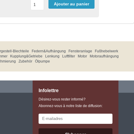
Ajouter au panier
gestell-Blechteile
Federn&Aufhängung
Fensteranlage
Fußhebelwerk
mmer
Kupplung&Getriebe
Lenkung
Luftfilter
Motor
Motoraufhängung
chmierung
Zubehör
Ölpumpe
Infolettre
Désirez-vous rester informé?
Abonnez-vous à notre liste de diffusion: