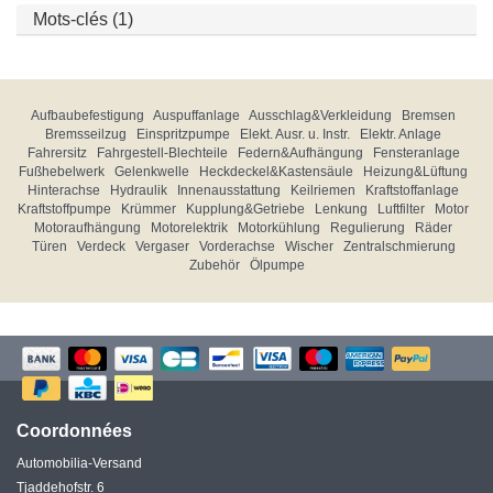
Mots-clés (1)
Aufbaubefestigung
Auspuffanlage
Ausschlag&Verkleidung
Bremsen
Bremsseilzug
Einspritzpumpe
Elekt. Ausr. u. Instr.
Elektr. Anlage
Fahrersitz
Fahrgestell-Blechteile
Federn&Aufhängung
Fensteranlage
Fußhebelwerk
Gelenkwelle
Heckdeckel&Kastensäule
Heizung&Lüftung
Hinterachse
Hydraulik
Innenausstattung
Keilriemen
Kraftstoffanlage
Kraftstoffpumpe
Krümmer
Kupplung&Getriebe
Lenkung
Luftfilter
Motor
Motoraufhängung
Motorelektrik
Motorkühlung
Regulierung
Räder
Türen
Verdeck
Vergaser
Vorderachse
Wischer
Zentralschmierung
Zubehör
Ölpumpe
Coordonnées
Automobilia-Versand
Tjaddehofstr. 6