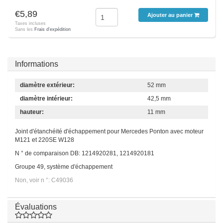
€5,89
Ajouter au panier
Taxes incluses
Sans les
Frais d'expédition
Informations
diamètre extérieur:
52 mm
diamètre intérieur:
42,5 mm
hauteur:
11 mm
Joint d'étanchéité d'échappement pour Mercedes Ponton avec moteur
M121 et 220SE W128
N ° de comparaison DB: 1214920281, 1214920181
Groupe 49, système d'échappement
Non, voir n °: C49036
Évaluations