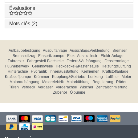
Évaluations
Mots-clés (2)
Aufbaubefestigung
Auspuffanlage
Ausschlag&Verkleidung
Bremsen
Bremsseilzug
Einspritzpumpe
Elekt. Ausr. u. Instr.
Elektr. Anlage
Fahrersitz
Fahrgestell-Blechteile
Federn&Aufhängung
Fensteranlage
Fußhebelwerk
Gelenkwelle
Heckdeckel&Kastensäule
Heizung&Lüftung
Hinterachse
Hydraulik
Innenausstattung
Keilriemen
Kraftstoffanlage
Kraftstoffpumpe
Krümmer
Kupplung&Getriebe
Lenkung
Luftfilter
Motor
Motoraufhängung
Motorelektrik
Motorkühlung
Regulierung
Räder
Türen
Verdeck
Vergaser
Vorderachse
Wischer
Zentralschmierung
Zubehör
Ölpumpe