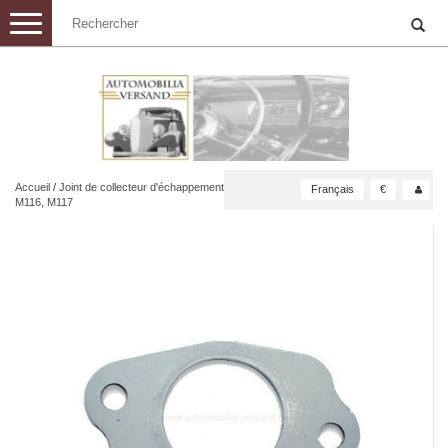
Toggle
navigation
Accueil
/
Joint de collecteur d'échappement
Français
€
M116, M117