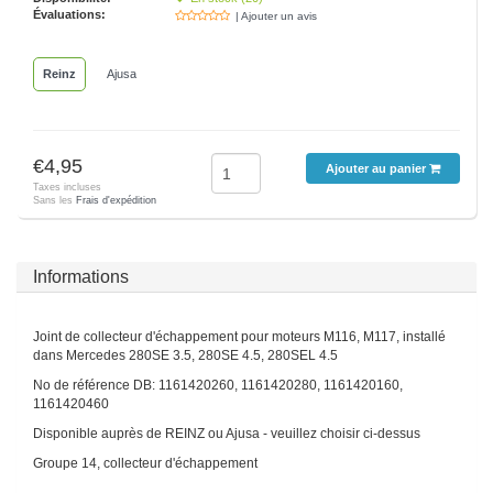
Évaluations:
| Ajouter un avis
Reinz
Ajusa
€4,95
Ajouter au panier
Taxes incluses
Sans les
Frais d'expédition
Informations
Joint de collecteur d'échappement pour moteurs M116, M117, installé
dans Mercedes 280SE 3.5, 280SE 4.5, 280SEL 4.5
No de référence DB: 1161420260, 1161420280, 1161420160,
1161420460
Disponible auprès de REINZ ou Ajusa - veuillez choisir ci-dessus
Groupe 14, collecteur d'échappement