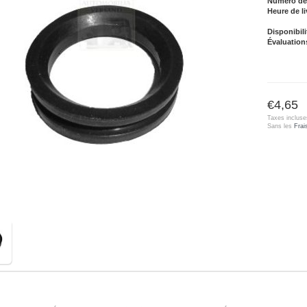
Numéro de l
Heure de li
Disponibili
Évaluation
€4,65
Taxes incluse
Sans les
Frai