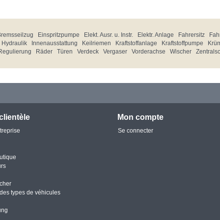
Bremsseilzug
Einspritzpumpe
Elekt. Ausr. u. Instr.
Elektr. Anlage
Fahrersitz
Fahr
Hydraulik
Innenausstattung
Keilriemen
Kraftstoffanlage
Kraftstoffpumpe
Krü
Regulierung
Räder
Türen
Verdeck
Vergaser
Vorderachse
Wischer
Zentrals
clientèle
Mon compte
treprise
Se connecter
utique
urs
cher
des types de véhicules
ung