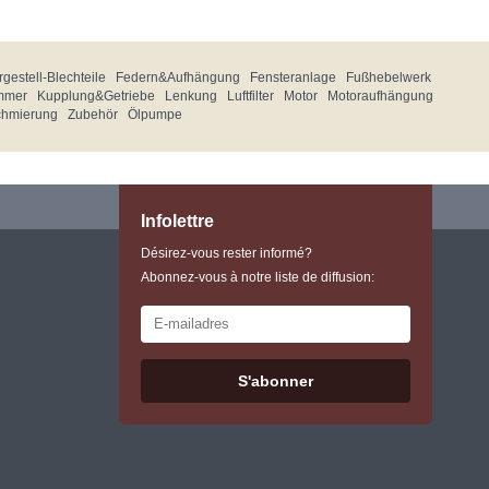
gestell-Blechteile
Federn&Aufhängung
Fensteranlage
Fußhebelwerk
mmer
Kupplung&Getriebe
Lenkung
Luftfilter
Motor
Motoraufhängung
chmierung
Zubehör
Ölpumpe
Infolettre
Désirez-vous rester informé?
Abonnez-vous à notre liste de diffusion:
S'abonner