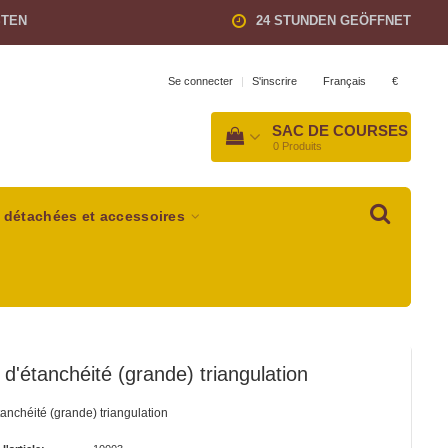
STEN
24 STUNDEN GEÖFFNET
Français
€
Se connecter
|
S'inscrire
SAC DE COURSES
0
Produits
 détachées et accessoires
d'étanchéité (grande) triangulation
anchéité (grande) triangulation