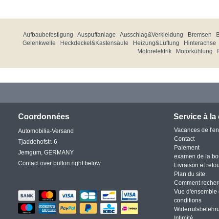
Aufbaubefestigung
Auspuffanlage
Ausschlag&Verkleidung
Bremsen
Gelenkwelle
Heckdeckel&Kastensäule
Heizung&Lüftung
Hinterachse
Motorelektrik
Motorkühlung
Coordonnées
Service à la 
Vacances de l'en
Automobilia-Versand
Contact
Tjaddehofstr. 6
Paiement
Jemgum, GERMANY
examen de la bo
Contact over button right below
Livraison et reto
Plan du site
Comment recher
Vue d'ensemble 
conditions
Widerrufsbelehr
Intimité