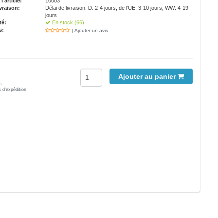
'article:
10003
vraison:
Délai de livraison: D: 2-4 jours, de l'UE: 3-10 jours, WW: 4-19
jours
té:
En stock (66)
s:
| Ajouter un avis
Ajouter au panier
s
s d'expédition