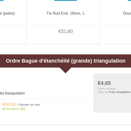
 (petite)
Tie Rod End, 18mm, L
Doui
€51,60
Ordre
Bague d'étanchéité (grande) triangulation
€4,65
Taxes incluses
Sans les
Frais d'expédition
e) triangulation
| Ajouter un avis
En stock (66)