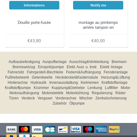
Informations
Notify me
Douille porte-fusée
montage au printemps
arrière tampon en
caoutchouc
€43,80
€40,00
Aufbaubefestigung
Auspuffanlage
Ausschlag&Verkleidung
Bremsen
Bremsseilzug
Einspritzpumpe
Elekt. Ausr. u. Instr.
Elektr. Anlage
Fahrersitz
Fahrgestell-Blechteile
Federn&Aufhängung
Fensteranlage
Fußhebelwerk
Gelenkwelle
Heckdeckel&Kastensäule
Heizung&Lüftung
Hinterachse
Hydraulik
Innenausstattung
Keilriemen
Kraftstoffanlage
Kraftstoffpumpe
Krümmer
Kupplung&Getriebe
Lenkung
Luftfilter
Motor
Motoraufhängung
Motorelektrik
Motorkühlung
Regulierung
Räder
Türen
Verdeck
Vergaser
Vorderachse
Wischer
Zentralschmierung
Zubehör
Ölpumpe