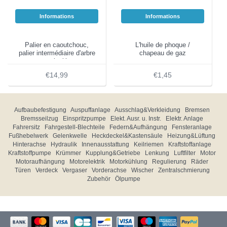
Informations
Informations
Palier en caoutchouc,
L'huile de phoque /
palier intermédiaire d'arbre
chapeau de gaz
articulé
€14,99
€1,45
Aufbaubefestigung
Auspuffanlage
Ausschlag&Verkleidung
Bremsen
Bremsseilzug
Einspritzpumpe
Elekt. Ausr. u. Instr.
Elektr. Anlage
Fahrersitz
Fahrgestell-Blechteile
Federn&Aufhängung
Fensteranlage
Fußhebelwerk
Gelenkwelle
Heckdeckel&Kastensäule
Heizung&Lüftung
Hinterachse
Hydraulik
Innenausstattung
Keilriemen
Kraftstoffanlage
Kraftstoffpumpe
Krümmer
Kupplung&Getriebe
Lenkung
Luftfilter
Motor
Motoraufhängung
Motorelektrik
Motorkühlung
Regulierung
Räder
Türen
Verdeck
Vergaser
Vorderachse
Wischer
Zentralschmierung
Zubehör
Ölpumpe