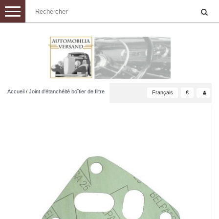
Toggle
navigation
Accueil
/
Joint d'étanchéité boîtier de filtre
Français
€