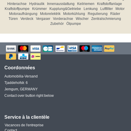
Hinterachse
Hydraulik
Innenausstattung
Keilriemen
Kraftstoffanlage
Kraftstoffpumpe
Krümmer
Kupplung&Getriebe
Lenkung
Luftfilter
Motor
Motoraufhängung
Motorelektrik
Motorkühlung
Regulierung
Räder
Türen
Verdeck
Vergaser
Vorderachse
Wischer
Zentralschmierung
Zubehör
Ölpumpe
Coordonnées
Automobilia-Versand
Tjaddehofstr. 6
Jemgum, GERMANY
Contact over button right below
Service à la clientèle
Vacances de l'entreprise
Contact