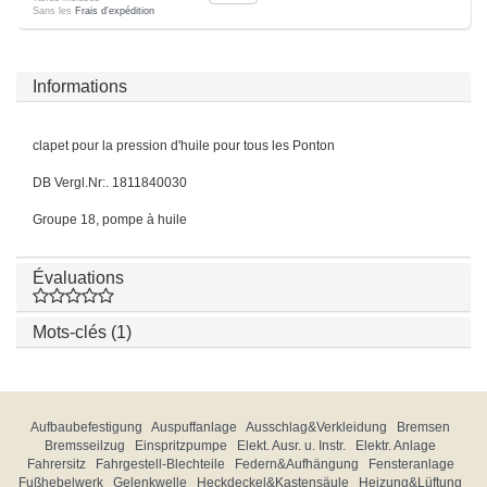
Sans les
Frais d'expédition
Informations
clapet pour la pression d'huile pour tous les Ponton
DB Vergl.Nr:. 1811840030
Groupe 18, pompe à huile
Évaluations
Mots-clés (1)
Aufbaubefestigung
Auspuffanlage
Ausschlag&Verkleidung
Bremsen
Bremsseilzug
Einspritzpumpe
Elekt. Ausr. u. Instr.
Elektr. Anlage
Fahrersitz
Fahrgestell-Blechteile
Federn&Aufhängung
Fensteranlage
Fußhebelwerk
Gelenkwelle
Heckdeckel&Kastensäule
Heizung&Lüftung