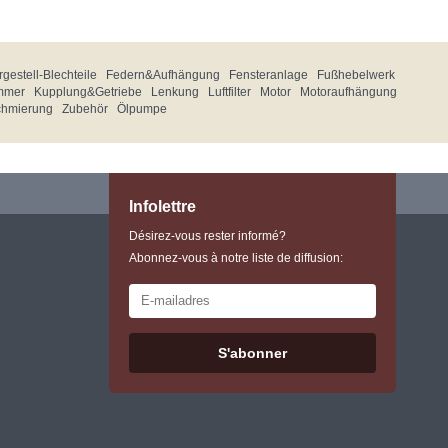
gestell-Blechteile
Federn&Aufhängung
Fensteranlage
Fußhebelwerk
mmer
Kupplung&Getriebe
Lenkung
Luftfilter
Motor
Motoraufhängung
chmierung
Zubehör
Ölpumpe
Infolettre
Désirez-vous rester informé?
Abonnez-vous à notre liste de diffusion:
S'abonner