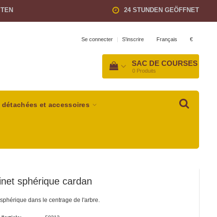
STEN
24 STUNDEN GEÖFFNET
Français
€
Se connecter
|
S'inscrire
SAC DE COURSES
0
Produits
 détachées et accessoires
net sphérique cardan
sphérique dans le centrage de l'arbre.