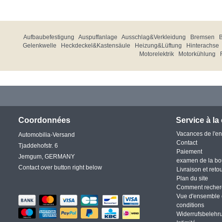
Aufbaubefestigung
Auspuffanlage
Ausschlag&Verkleidung
Bremsen
Gelenkwelle
Heckdeckel&Kastensäule
Heizung&Lüftung
Hinterachse
Motorelektrik
Motorkühlung
Coordonnées
Service à la 
Vacances de l'en
Automobilia-Versand
Contact
Tjaddehofstr. 6
Paiement
Jemgum, GERMANY
examen de la bo
Contact over button right below
Livraison et reto
Plan du site
Comment recher
Vue d'ensemble 
conditions
Widerrufsbelehr