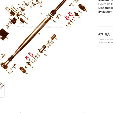
Numéro de l
Heure de li
Disponibili
Évaluation
€7,88
Taxes incluse
Sans les
Frai