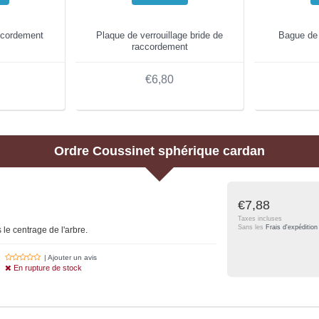
ccordement
Plaque de verrouillage bride de
Bague de 
raccordement
€6,80
Ordre
Coussinet sphérique cardan
€7,88
Taxes incluses
Sans les
Frais d'expédition
le centrage de l'arbre.
| Ajouter un avis
En rupture de stock