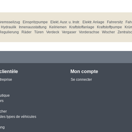
Bremsseilzug
Einspritzpumpe
Elekt. Ausr. u. Instr.
Elektr. Anlage
Fahrersitz
Fahr
Hydraulik
Innenausstattung
Keilriemen
Kraftstoffanlage
Kraftstoffpumpe
Krü
Regulierung
Räder
Türen
Verdeck
Vergaser
Vorderachse
Wischer
Zentrals
clientèle
Mon compte
treprise
Se connecter
utique
urs
cher
des types de véhicules
ung