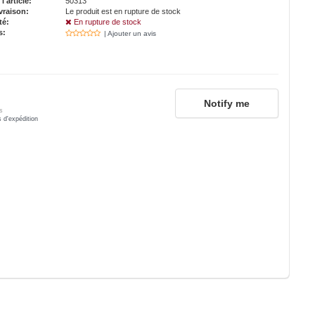
'article:
50313
vraison:
Le produit est en rupture de stock
té:
En rupture de stock
s:
| Ajouter un avis
Notify me
s
s d'expédition