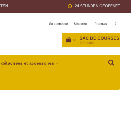
STEN
24 STUNDEN GEÖFFNET
Français
€
Se connecter
|
S'inscrire
SAC DE COURSES
0
Produits
 détachées et accessoires