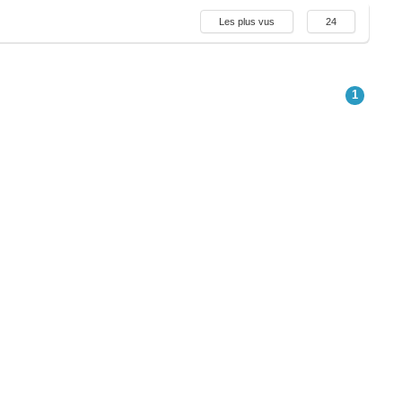
Les plus vus
24
1