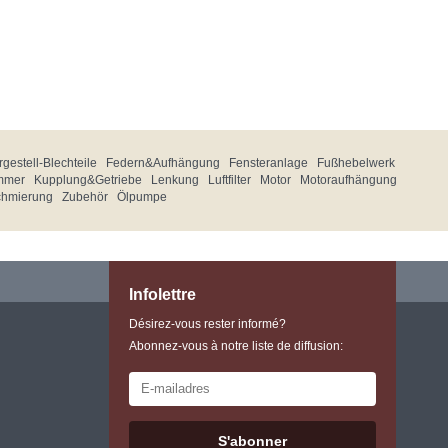
gestell-Blechteile
Federn&Aufhängung
Fensteranlage
Fußhebelwerk
mmer
Kupplung&Getriebe
Lenkung
Luftfilter
Motor
Motoraufhängung
chmierung
Zubehör
Ölpumpe
Infolettre
Désirez-vous rester informé?
Abonnez-vous à notre liste de diffusion:
S'abonner