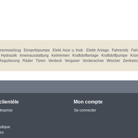
Bremsseilzug
Einspritzpumpe
Elekt. Ausr. u. Instr.
Elektr. Anlage
Fahrersitz
Fahr
Hydraulik
Innenausstattung
Keilriemen
Kraftstoffanlage
Kraftstoffpumpe
Krü
Regulierung
Räder
Türen
Verdeck
Vergaser
Vorderachse
Wischer
Zentrals
clientèle
Mon compte
treprise
Se connecter
utique
urs