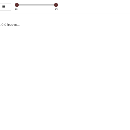
€
0
€
5
été trouvé...