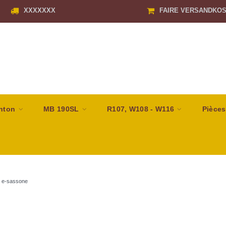
XXXXXXX
FAIRE VERSANDKO
nton
MB 190SL
R107, W108 - W116
Pièces
/
e-sassone