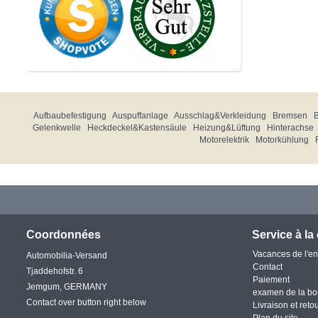
Aufbaubefestigung
Auspuffanlage
Ausschlag&Verkleidung
Bremsen
Gelenkwelle
Heckdeckel&Kastensäule
Heizung&Lüftung
Hinterachse
Motorelektrik
Motorkühlung
Coordonnées
Service à la 
Vacances de l'en
Automobilia-Versand
Contact
Tjaddehofstr. 6
Paiement
Jemgum, GERMANY
examen de la bo
Contact over button right below
Livraison et reto
Plan du site