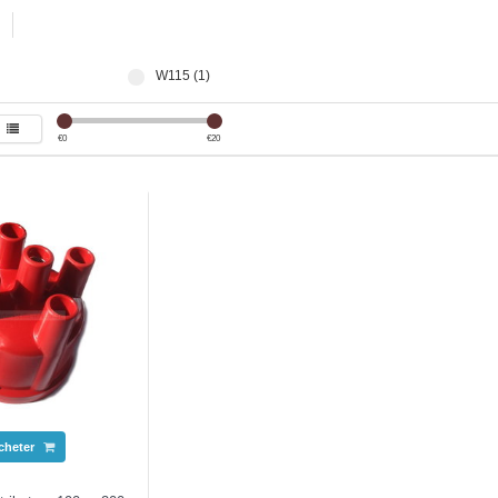
W115 (1)
€
0
€
20
cheter