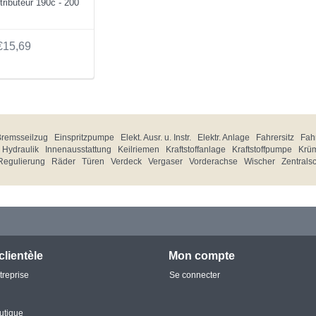
ributeur 190c - 200
€15,69
Bremsseilzug
Einspritzpumpe
Elekt. Ausr. u. Instr.
Elektr. Anlage
Fahrersitz
Fahr
Hydraulik
Innenausstattung
Keilriemen
Kraftstoffanlage
Kraftstoffpumpe
Krü
Regulierung
Räder
Türen
Verdeck
Vergaser
Vorderachse
Wischer
Zentrals
clientèle
Mon compte
treprise
Se connecter
utique