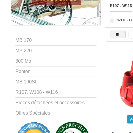
R107 - W116
W110 (1)
MB 170
MB 220
300 Mo
Ponton
MB 190SL
R107, W108 - W116
Pièces détachées et accessoires
Offres Spéciales
A