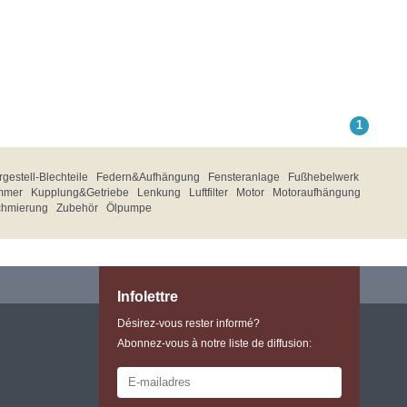
1
gestell-Blechteile
Federn&Aufhängung
Fensteranlage
Fußhebelwerk
mmer
Kupplung&Getriebe
Lenkung
Luftfilter
Motor
Motoraufhängung
chmierung
Zubehör
Ölpumpe
Infolettre
Désirez-vous rester informé?
Abonnez-vous à notre liste de diffusion: