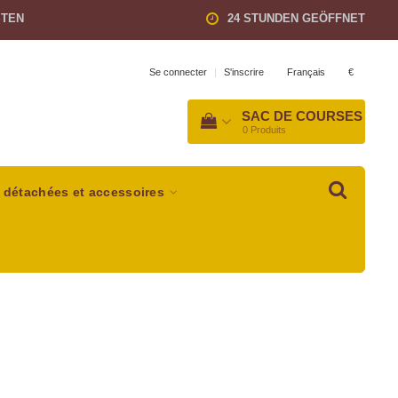
STEN
24 STUNDEN GEÖFFNET
Français
€
Se connecter
|
S'inscrire
SAC DE COURSES
0
Produits
 détachées et accessoires