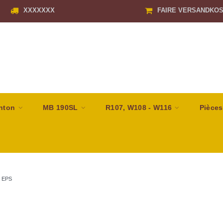
XXXXXXX
FAIRE VERSANDKO
nton
MB 190SL
R107, W108 - W116
Pièces
/
EPS