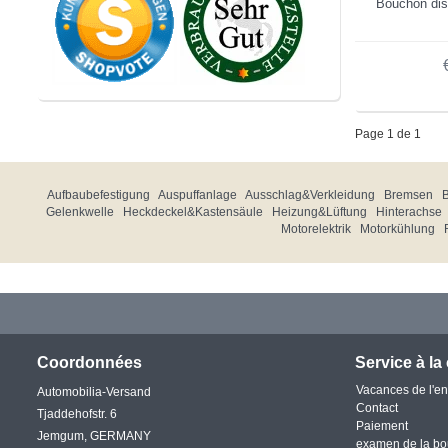
Bouchon dist
Page 1 de 1
Aufbaubefestigung
Auspuffanlage
Ausschlag&Verkleidung
Bremsen
Gelenkwelle
Heckdeckel&Kastensäule
Heizung&Lüftung
Hinterachse
Motorelektrik
Motorkühlung
Coordonnées
Service à la 
Vacances de l'en
Automobilia-Versand
Contact
Tjaddehofstr. 6
Paiement
Jemgum, GERMANY
examen de la bo