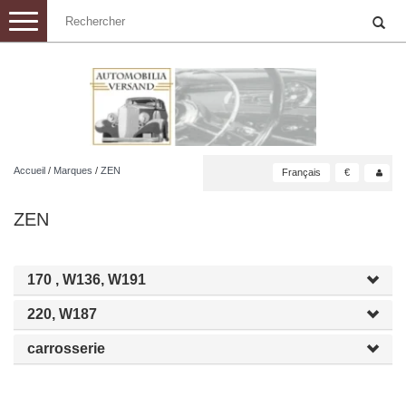
Toggle
navigation
Accueil
/
Marques
/
ZEN
Français
€
ZEN
170 , W136, W191
220, W187
carrosserie