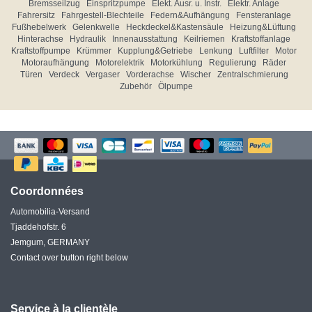
Bremsseilzug
Einspritzpumpe
Elekt. Ausr. u. Instr.
Elektr. Anlage
Fahrersitz
Fahrgestell-Blechteile
Federn&Aufhängung
Fensteranlage
Fußhebelwerk
Gelenkwelle
Heckdeckel&Kastensäule
Heizung&Lüftung
Hinterachse
Hydraulik
Innenausstattung
Keilriemen
Kraftstoffanlage
Kraftstoffpumpe
Krümmer
Kupplung&Getriebe
Lenkung
Luftfilter
Motor
Motoraufhängung
Motorelektrik
Motorkühlung
Regulierung
Räder
Türen
Verdeck
Vergaser
Vorderachse
Wischer
Zentralschmierung
Zubehör
Ölpumpe
Coordonnées
Automobilia-Versand
Tjaddehofstr. 6
Jemgum, GERMANY
Contact over button right below
Service à la clientèle