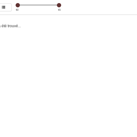
€
0
€
5
été trouvé...