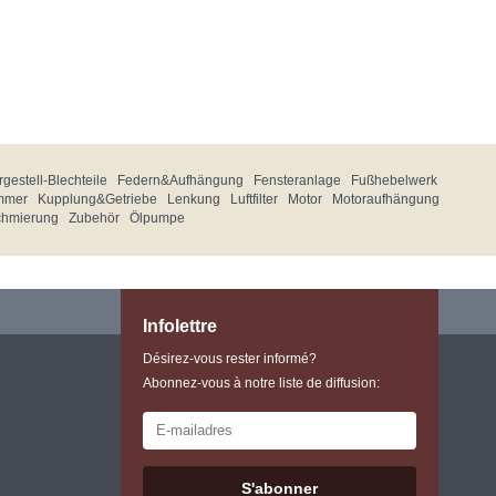
gestell-Blechteile
Federn&Aufhängung
Fensteranlage
Fußhebelwerk
mmer
Kupplung&Getriebe
Lenkung
Luftfilter
Motor
Motoraufhängung
chmierung
Zubehör
Ölpumpe
Infolettre
Désirez-vous rester informé?
Abonnez-vous à notre liste de diffusion:
S'abonner