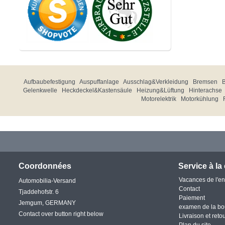
Aufbaubefestigung
Auspuffanlage
Ausschlag&Verkleidung
Bremsen
Gelenkwelle
Heckdeckel&Kastensäule
Heizung&Lüftung
Hinterachse
Motorelektrik
Motorkühlung
Coordonnées
Service à la 
Vacances de l'en
Automobilia-Versand
Contact
Tjaddehofstr. 6
Paiement
Jemgum, GERMANY
examen de la bo
Contact over button right below
Livraison et reto
Plan du site