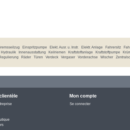
Bremsseilzug
Einspritzpumpe
Elekt. Ausr. u. Instr.
Elektr. Anlage
Fahrersitz
Fahr
Hydraulik
Innenausstattung
Keilriemen
Kraftstoffanlage
Kraftstoffpumpe
Krü
Regulierung
Räder
Türen
Verdeck
Vergaser
Vorderachse
Wischer
Zentrals
clientèle
Mon compte
treprise
Se connecter
utique
urs