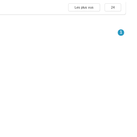
Les plus vus
24
1