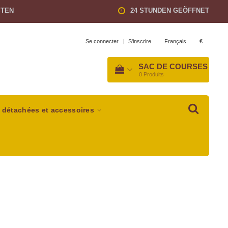
STEN
24 STUNDEN GEÖFFNET
Français
€
Se connecter
|
S'inscrire
SAC DE COURSES
0
Produits
 détachées et accessoires