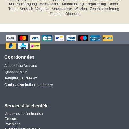
Motoraufhängung
Motorelektrik
Motorkühlung
Regulierung
Räder
Türen
Verdeck
Vergaser
Vorderachse
Wischer
Zentralschmierung
Zubehör
Ölpumpe
Coordonnées
Automobilia-Versand
Tjaddehofstr. 6
Jemgum, GERMANY
Contact over button right below
Service à la clientèle
Vacances de l'entreprise
Contact
Paiement