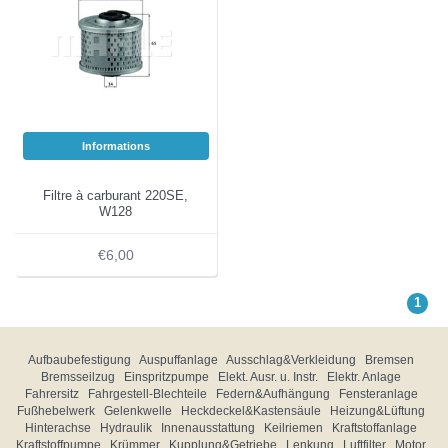
Informations
Filtre à carburant 220SE,
W128
€6,00
1
Aufbaubefestigung
Auspuffanlage
Ausschlag&Verkleidung
Bremsen
Bremsseilzug
Einspritzpumpe
Elekt. Ausr. u. Instr.
Elektr. Anlage
Fahrersitz
Fahrgestell-Blechteile
Federn&Aufhängung
Fensteranlage
Fußhebelwerk
Gelenkwelle
Heckdeckel&Kastensäule
Heizung&Lüftung
Hinterachse
Hydraulik
Innenausstattung
Keilriemen
Kraftstoffanlage
Kraftstoffpumpe
Krümmer
Kupplung&Getriebe
Lenkung
Luftfilter
Motor