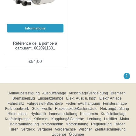
Informations
Référence de la pompe à
carburant. 0020911301
€54,00
1
Aufbaubefestigung
Auspuffanlage
Ausschlag&Verkleidung
Bremsen
Bremsseilzug
Einspritzpumpe
Elekt. Ausr. u. Instr.
Elektr. Anlage
Fahrersitz
Fahrgestell-Blechteile
Federn&Aufhängung
Fensteranlage
Fußhebelwerk
Gelenkwelle
Heckdeckel&Kastensäule
Heizung&Lüftung
Hinterachse
Hydraulik
Innenausstattung
Keilriemen
Kraftstoffanlage
Kraftstoffpumpe
Krümmer
Kupplung&Getriebe
Lenkung
Luftfilter
Motor
Motoraufhängung
Motorelektrik
Motorkühlung
Regulierung
Räder
Türen
Verdeck
Vergaser
Vorderachse
Wischer
Zentralschmierung
Zubehör
Ölpumpe