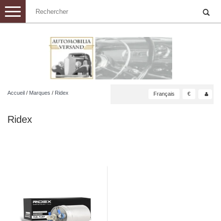
Toggle
navigation
Accueil
/
Marques
/
Ridex
Français
€
Ridex