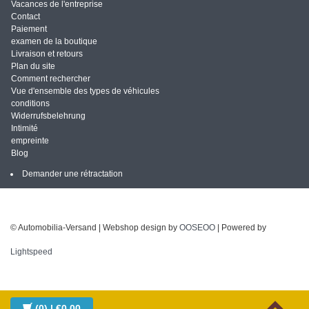
Vacances de l'entreprise
Contact
Paiement
examen de la boutique
Livraison et retours
Plan du site
Comment rechercher
Vue d'ensemble des types de véhicules
conditions
Widerrufsbelehrung
Intimité
empreinte
Blog
Demander une rétractation
© Automobilia-Versand | Webshop design by
OOSEOO
| Powered by
Lightspeed
(0)
| €0,00