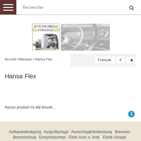
Toggle
navigation
Accueil
/
Marques
/
Hansa Flex
Français
€
Hansa Flex
Aucun produit n'a été trouvé...
1
Aufbaubefestigung
Auspuffanlage
Ausschlag&Verkleidung
Bremsen
Bremsseilzug
Einspritzpumpe
Elekt. Ausr. u. Instr.
Elektr. Anlage