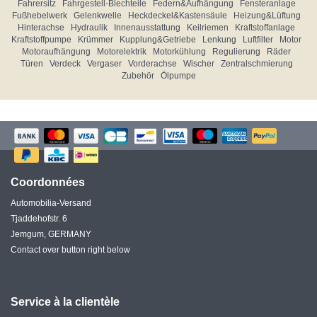
Fahrersitz
Fahrgestell-Blechteile
Federn&Aufhängung
Fensteranlage
Fußhebelwerk
Gelenkwelle
Heckdeckel&Kastensäule
Heizung&Lüftung
Hinterachse
Hydraulik
Innenausstattung
Keilriemen
Kraftstoffanlage
Kraftstoffpumpe
Krümmer
Kupplung&Getriebe
Lenkung
Luftfilter
Motor
Motoraufhängung
Motorelektrik
Motorkühlung
Regulierung
Räder
Türen
Verdeck
Vergaser
Vorderachse
Wischer
Zentralschmierung
Zubehör
Ölpumpe
Coordonnées
Automobilia-Versand
Tjaddehofstr. 6
Jemgum, GERMANY
Contact over button right below
Service à la clientèle