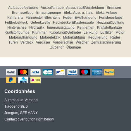
Aufbaubefestigung
Auspuffanlage
Ausschlag&Verkleidung
Bremsen
Bremsseilzug
Einspritzpumpe
Elekt. Ausr. u. Instr.
Elektr. Anlage
Fahrersitz
Fahrgestell-Blechteile
Federn&Aufhängung
Fensteranlage
Fußhebelwerk
Gelenkwelle
Heckdeckel&Kastensäule
Heizung&Lüftung
Hinterachse
Hydraulik
Innenausstattung
Keilriemen
Kraftstoffanlage
Kraftstoffpumpe
Krümmer
Kupplung&Getriebe
Lenkung
Luftfilter
Motor
Motoraufhängung
Motorelektrik
Motorkühlung
Regulierung
Räder
Türen
Verdeck
Vergaser
Vorderachse
Wischer
Zentralschmierung
Zubehör
Ölpumpe
Coordonnées
Automobilia-Versand
Tjaddehofstr. 6
Jemgum, GERMANY
Contact over button right below