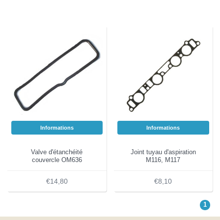
Informations
Informations
Valve d'étanchéité
Joint tuyau d'aspiration
couvercle OM636
M116, M117
€14,80
€8,10
1