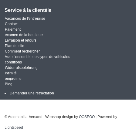
Service à la clientèle
Vacances de l'entreprise
Contact
Paiement
examen de la boutique
Livraison et retours
Plan du site
Comment rechercher
Vue d'ensemble des types de véhicules
conditions
Widerrufsbelehrung
Intimité
empreinte
Blog
Demander une rétractation
© Automobilia-Versand | Webshop design by
OOSEOO
| Powered by
Lightspeed