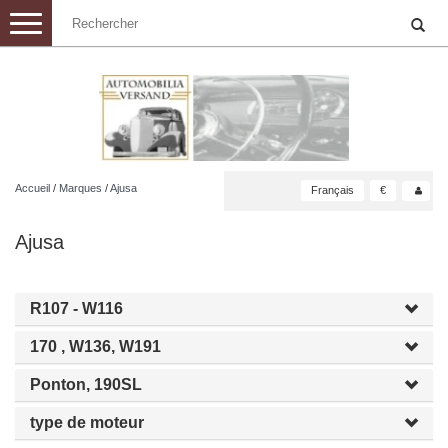
Toggle
navigation
Accueil
/
Marques
/
Ajusa
Français
€
Ajusa
R107 - W116
170 , W136, W191
Ponton, 190SL
type de moteur