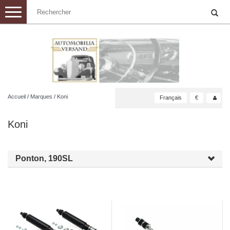
Toggle
navigation
Accueil
/
Marques
/
Koni
Français
€
Koni
Ponton, 190SL