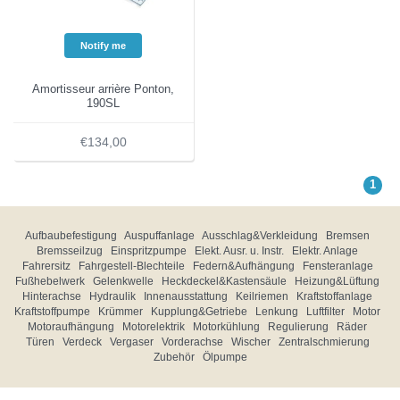
Notify me
Amortisseur arrière Ponton,
190SL
€134,00
1
Aufbaubefestigung
Auspuffanlage
Ausschlag&Verkleidung
Bremsen
Bremsseilzug
Einspritzpumpe
Elekt. Ausr. u. Instr.
Elektr. Anlage
Fahrersitz
Fahrgestell-Blechteile
Federn&Aufhängung
Fensteranlage
Fußhebelwerk
Gelenkwelle
Heckdeckel&Kastensäule
Heizung&Lüftung
Hinterachse
Hydraulik
Innenausstattung
Keilriemen
Kraftstoffanlage
Kraftstoffpumpe
Krümmer
Kupplung&Getriebe
Lenkung
Luftfilter
Motor
Motoraufhängung
Motorelektrik
Motorkühlung
Regulierung
Räder
Türen
Verdeck
Vergaser
Vorderachse
Wischer
Zentralschmierung
Zubehör
Ölpumpe