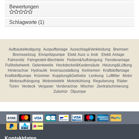
Bewertungen
Schlagworte (1)
Aufbaubefestigung
Auspuffanlage
Ausschlag&Verkleidung
Bremsen
Bremsseilzug
Einspritzpumpe
Elekt. Ausr. u. Instr.
Elektr. Anlage
Fahrersitz
Fahrgestell-Blechteile
Federn&Aufhängung
Fensteranlage
Fußhebelwerk
Gelenkwelle
Heckdeckel&Kastensäule
Heizung&Lüftung
Hinterachse
Hydraulik
Innenausstattung
Keilriemen
Kraftstoffanlage
Kraftstoffpumpe
Krümmer
Kupplung&Getriebe
Lenkung
Luftfilter
Motor
Motoraufhängung
Motorelektrik
Motorkühlung
Regulierung
Räder
Türen
Verdeck
Vergaser
Vorderachse
Wischer
Zentralschmierung
Zubehör
Ölpumpe
Kontaktdaten