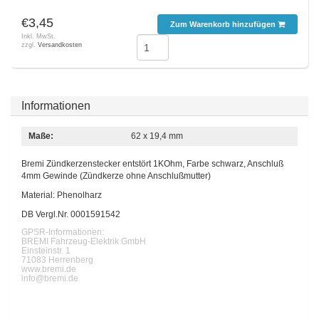
€3,45
Zum Warenkorb hinzufügen
Inkl. MwSt.
zzgl.
Versandkosten
Informationen
Maße:
62 x 19,4 mm
Bremi Zündkerzenstecker entstört 1KOhm, Farbe schwarz, Anschluß
4mm Gewinde (Zündkerze ohne Anschlußmutter)
Material: Phenolharz
DB Vergl.Nr. 0001591542
GPSR-Informationen:
BREMI Fahrzeug-Elektrik GmbH
Einsteinstr. 1
71083 Herrenberg
www.bremi.de
info@bremi.de