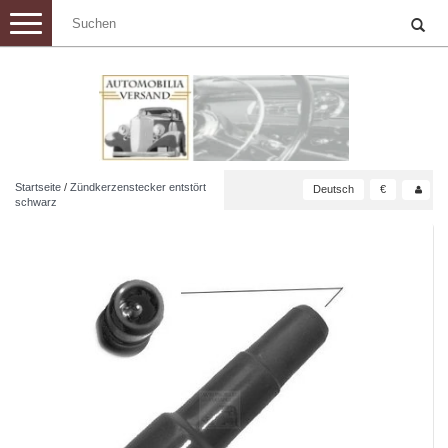
Toggle
navigation
Startseite
/
Zündkerzenstecker entstört
Deutsch
€
schwarz