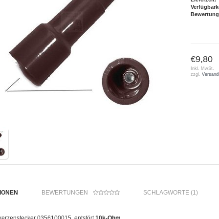
Verfügbark
Bewertung
€9,80
Inkl. MwSt.
zzgl.
Versand
IONEN
BEWERTUNGEN
SCHLAGWORTE (1)
erzenstecker 0356100015, entstört
10k-Ohm