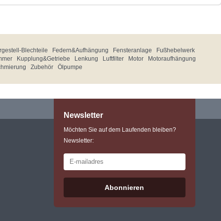
gestell-Blechteile
Federn&Aufhängung
Fensteranlage
Fußhebelwerk
mmer
Kupplung&Getriebe
Lenkung
Luftfilter
Motor
Motoraufhängung
chmierung
Zubehör
Ölpumpe
Newsletter
Möchten Sie auf dem Laufenden bleiben?
Newsletter:
Abonnieren