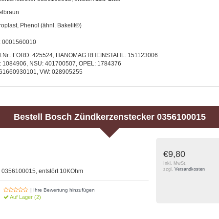
elbraun
roplast, Phenol (ähnl. Bakelit®)
.: 0001560010
gl.Nr.: FORD: 425524, HANOMAG RHEINSTAHL: 151123006
1084906, NSU: 401700507, OPEL: 1784376
1660930101, VW: 028905255
Bestell
Bosch
Zündkerzenstecker 0356100015
€9,80
Inkl. MwSt.
zzgl.
Versandkosten
 0356100015, entstört 10KOhm
| Ihre Bewertung hinzufügen
Auf Lager (2)