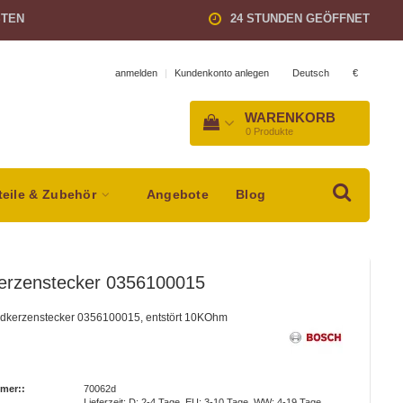
STEN
24 STUNDEN GEÖFFNET
Deutsch
€
anmelden
|
Kundenkonto anlegen
WARENKORB
0
Produkte
teile & Zubehör
Angebote
Blog
erzenstecker 0356100015
dkerzenstecker 0356100015, entstört 10KOhm
mer::
70062d
Lieferzeit: D: 2-4 Tage, EU: 3-10 Tage, WW: 4-19 Tage