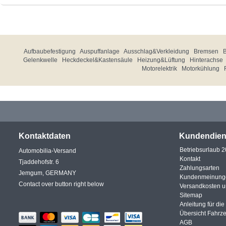
Aufbaubefestigung
Auspuffanlage
Ausschlag&Verkleidung
Bremsen
Gelenkwelle
Heckdeckel&Kastensäule
Heizung&Lüftung
Hinterachse
Motorelektrik
Motorkühlung
Kontaktdaten
Kundendien
Betriebsurlaub 
Automobilia-Versand
Kontakt
Tjaddehofstr. 6
Zahlungsarten
Jemgum, GERMANY
Kundenmeinung
Contact over button right below
Versandkosten 
Sitemap
Anleitung für di
Übersicht Fahrz
AGB