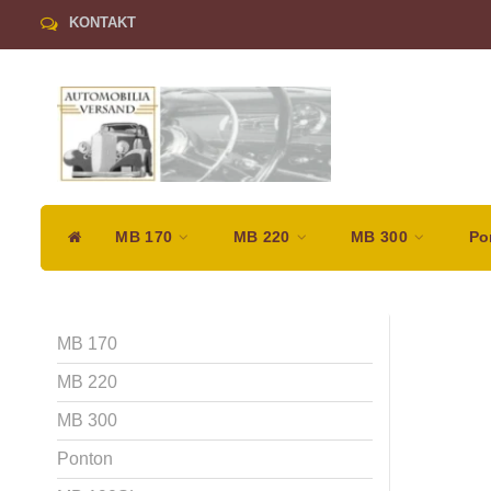
KONTAKT
MB 170
MB 220
MB 300
Po
MB 170
MB 220
MB 300
Ponton