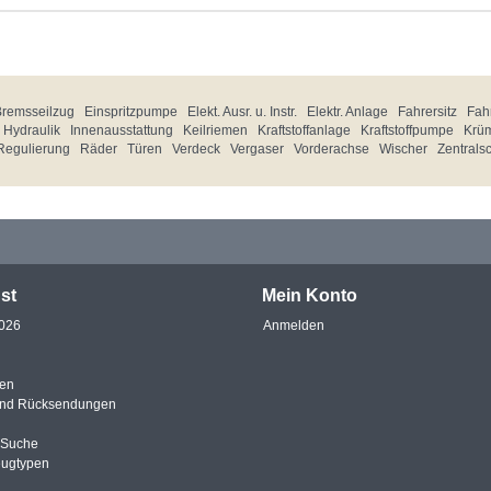
Bremsseilzug
Einspritzpumpe
Elekt. Ausr. u. Instr.
Elektr. Anlage
Fahrersitz
Fahr
Hydraulik
Innenausstattung
Keilriemen
Kraftstoffanlage
Kraftstoffpumpe
Krü
Regulierung
Räder
Türen
Verdeck
Vergaser
Vorderachse
Wischer
Zentrals
st
Mein Konto
2026
Anmelden
en
und Rücksendungen
e Suche
eugtypen