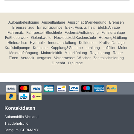
Aufbaubefestigung
Auspuffanlage
Ausschlag&Verkleidung
Bremsen
Bremsseilzug
Einspritzpumpe
Elekt. Ausr. u. Instr.
Elektr. Anlage
Fahrersitz
Fahrgestell-Blechteile
Federn&Aufhängung
Fensteranlage
Fußhebelwerk
Gelenkwelle
Heckdeckel&Kastensäule
Heizung&Lüftung
Hinterachse
Hydraulik
Innenausstattung
Keilriemen
Kraftstoffanlage
Kraftstoffpumpe
Krümmer
Kupplung&Getriebe
Lenkung
Luftfilter
Motor
Motoraufhängung
Motorelektrik
Motorkühlung
Regulierung
Räder
Türen
Verdeck
Vergaser
Vorderachse
Wischer
Zentralschmierung
Zubehör
Ölpumpe
Kontaktdaten
Automobilia-Versand
Tjaddehofstr. 6
Jemgum, GERMANY