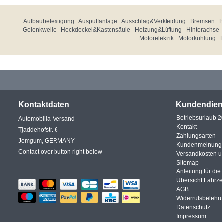
Aufbaubefestigung
Auspuffanlage
Ausschlag&Verkleidung
Bremsen
Gelenkwelle
Heckdeckel&Kastensäule
Heizung&Lüftung
Hinterachse
Motorelektrik
Motorkühlung
Kontaktdaten
Kundendien
Betriebsurlaub 
Automobilia-Versand
Kontakt
Tjaddehofstr. 6
Zahlungsarten
Jemgum, GERMANY
Kundenmeinung
Contact over button right below
Versandkosten 
Sitemap
Anleitung für di
Übersicht Fahrz
AGB
Widerrufsbelehr
Datenschutz
Impressum