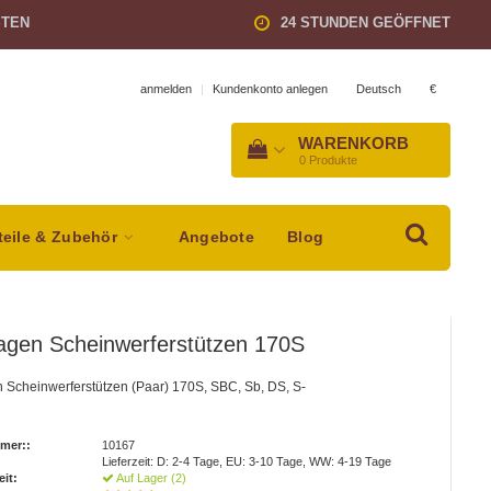
STEN
24 STUNDEN GEÖFFNET
Deutsch
€
anmelden
|
Kundenkonto anlegen
WARENKORB
0
Produkte
teile & Zubehör
Angebote
Blog
agen Scheinwerferstützen 170S
 Scheinwerferstützen (Paar) 170S, SBC, Sb, DS, S-
mer::
10167
Lieferzeit: D: 2-4 Tage, EU: 3-10 Tage, WW: 4-19 Tage
eit:
Auf Lager (2)