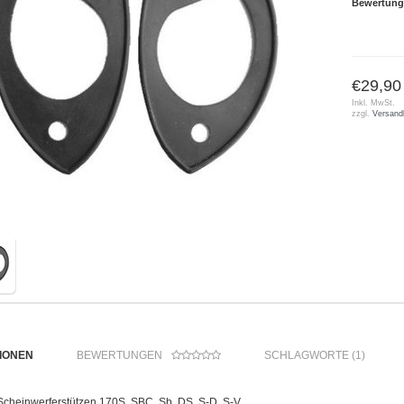
Bewertung
€29,90
Inkl. MwSt.
zzgl.
Versand
IONEN
BEWERTUNGEN
SCHLAGWORTE (1)
Scheinwerferstützen 170S, SBC, Sb, DS, S-D, S-V