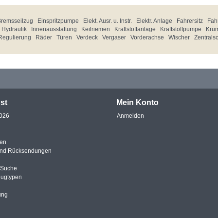
Bremsseilzug
Einspritzpumpe
Elekt. Ausr. u. Instr.
Elektr. Anlage
Fahrersitz
Fahr
Hydraulik
Innenausstattung
Keilriemen
Kraftstoffanlage
Kraftstoffpumpe
Krü
Regulierung
Räder
Türen
Verdeck
Vergaser
Vorderachse
Wischer
Zentrals
st
Mein Konto
2026
Anmelden
en
und Rücksendungen
e Suche
eugtypen
ung