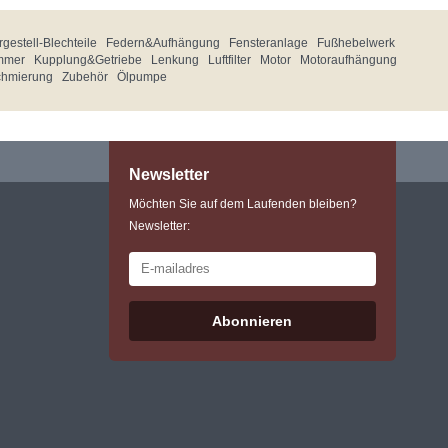
gestell-Blechteile
Federn&Aufhängung
Fensteranlage
Fußhebelwerk
mmer
Kupplung&Getriebe
Lenkung
Luftfilter
Motor
Motoraufhängung
chmierung
Zubehör
Ölpumpe
Newsletter
Möchten Sie auf dem Laufenden bleiben?
Newsletter:
Abonnieren