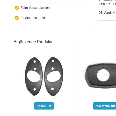
1 Paar = 1x l
Faire Versandkosten
DB Vergl. N
24 Stunden geöffnet
Ergänzende Produkte
Kaufen
mail wenn auf 