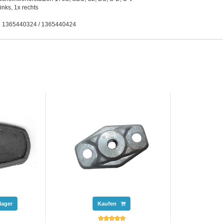
inks, 1x rechts
r. 1365440324 / 1365440424
lager
Kaufen