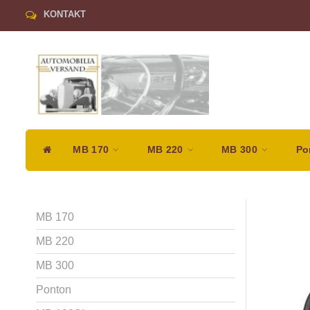
KONTAKT
MB 170
MB 220
MB 300
Po
MB 170
MB 220
MB 300
Ponton