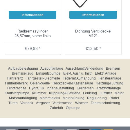
Informationen
Informationen
Radbremszylinder
Dichtung Ventildeckel
28,57mm, vorne links
M121
€79,98 *
€13,50 *
Aufbaubefestigung
Auspuffanlage
Ausschlag&Verkleidung
Bremsen
Bremsseilzug
Einspritzpumpe
Elekt. Ausr. u. Instr.
Elektr. Anlage
Fahrersitz
Fahrgestell-Blechteile
Federn&Aufhängung
Fensteranlage
Fußhebelwerk
Gelenkwelle
Heckdeckel&Kastensäule
Heizung&Lüftung
Hinterachse
Hydraulik
Innenausstattung
Keilriemen
Kraftstoffanlage
Kraftstoffpumpe
Krümmer
Kupplung&Getriebe
Lenkung
Luftfilter
Motor
Motoraufhängung
Motorelektrik
Motorkühlung
Regulierung
Räder
Türen
Verdeck
Vergaser
Vorderachse
Wischer
Zentralschmierung
Zubehör
Ölpumpe