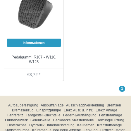
Informationen
Pedalgummi R107 - W116,
W123
€3,72 *
1
Aufbaubefestigung
Auspuffanlage
Ausschlag&Verkleidung
Bremsen
Bremsseilzug
Einspritzpumpe
Elekt. Ausr. u. Instr.
Elektr. Anlage
Fahrersitz
Fahrgestell-Blechteile
Federn&Aufhängung
Fensteranlage
Fußhebelwerk
Gelenkwelle
Heckdeckel&Kastensäule
Heizung&Lüftung
Hinterachse
Hydraulik
Innenausstattung
Keilriemen
Kraftstoffanlage
Kraftstoffpumpe
Krümmer
Kupplung&Getriebe
Lenkung
Luftfilter
Motor