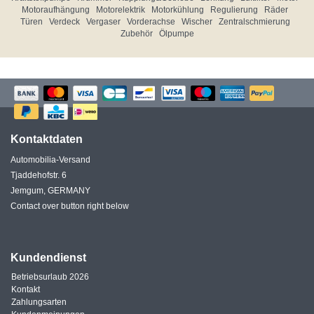
Motoraufhängung
Motorelektrik
Motorkühlung
Regulierung
Räder
Türen
Verdeck
Vergaser
Vorderachse
Wischer
Zentralschmierung
Zubehör
Ölpumpe
Kontaktdaten
Automobilia-Versand
Tjaddehofstr. 6
Jemgum, GERMANY
Contact over button right below
Kundendienst
Betriebsurlaub 2026
Kontakt
Zahlungsarten