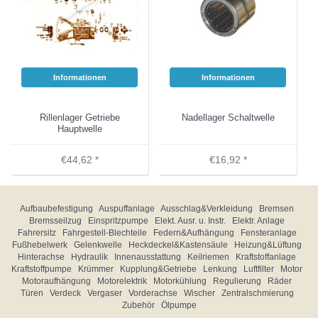
Informationen
Informationen
Rillenlager Getriebe
Nadellager Schaltwelle
Hauptwelle
€44,62 *
€16,92 *
Aufbaubefestigung
Auspuffanlage
Ausschlag&Verkleidung
Bremsen
Bremsseilzug
Einspritzpumpe
Elekt. Ausr. u. Instr.
Elektr. Anlage
Fahrersitz
Fahrgestell-Blechteile
Federn&Aufhängung
Fensteranlage
Fußhebelwerk
Gelenkwelle
Heckdeckel&Kastensäule
Heizung&Lüftung
Hinterachse
Hydraulik
Innenausstattung
Keilriemen
Kraftstoffanlage
Kraftstoffpumpe
Krümmer
Kupplung&Getriebe
Lenkung
Luftfilter
Motor
Motoraufhängung
Motorelektrik
Motorkühlung
Regulierung
Räder
Türen
Verdeck
Vergaser
Vorderachse
Wischer
Zentralschmierung
Zubehör
Ölpumpe